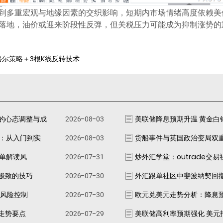
到多重宏观与地缘因素的交织影响，短期内市场情绪高度依赖美
落地，油价或迎来阶段性反弹，但关税压力可能成为抑制涨势的
格尔策略＋3根K线反转技术
的心态调整与成
2026-08-03
美联储降息预期升温 黄金白
南：从入门到实
2026-08-03
货船事件与英国政治变局双
跟单解读风
2026-07-31
炒外汇学堂：outrade交
极致的技巧
2026-07-30
外汇跟单社区中斐波纳契回
资风险控制
2026-07-30
欧元兑美元走势分析：降息
走势要点
2026-07-29
美联储高利率预期强化 美元