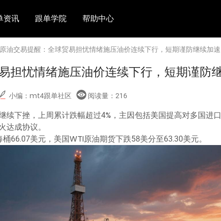
单资讯
跟单学院
帮助中心
> 原油交易提醒：全球贸易担忧情绪施压油价连续下行，短期谨防继续加速
易担忧情绪施压油价连续下行，短期谨防
小编：mt4跟单社区
阅读量：
216
继续下挫，上周累计跌幅超过4%，主因包括美国提高对多国进口
火达成协议。
桶66.07美元，美国WTI原油期货下跌58美分至63.30美元。