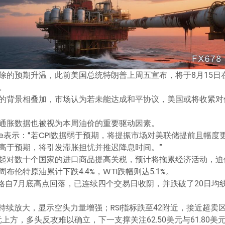
除的预期升温，此前美国总统特朗普上周五宣布，将于8月15日
。
的背景相叠加，市场认为若未能达成和平协议，美国或将收紧对
通胀数据也被视为本周油价的重要驱动因素。
amore表示：“若CPI数据弱于预期，将提振市场对美联储提前且
高于预期，将引发滞胀担忧并推迟降息时间。”
起对数十个国家的进口商品提高关税，预计将拖累经济活动，迫
伦特原油累计下跌4.4%，WTI跌幅则达5.1%。
格自7月底高点回落，已连续四个交易日收阴，并跌破了20日均
持续放大，显示空头力量增强；RSI指标跌至42附近，接近超
元上方，多头反攻难以确立，下一支撑关注62.50美元与61.80美