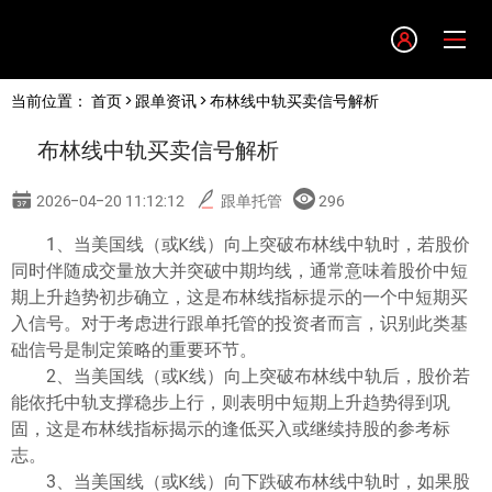
Language
当前位置：
首页
>
跟单资讯
> 布林线中轨买卖信号解析
English
布林线中轨买卖信号解析
简体中文
2026-04-20 11:12:12
跟单托管
296
繁體中文
1、当美国线（或K线）向上突破布林线中轨时，若股价
同时伴随成交量放大并突破中期均线，通常意味着股价中短
期上升趋势初步确立，这是布林线指标提示的一个中短期买
한글
入信号。对于考虑进行跟单托管的投资者而言，识别此类基
础信号是制定策略的重要环节。
日本語
2、当美国线（或K线）向上突破布林线中轨后，股价若
能依托中轨支撑稳步上行，则表明中短期上升趋势得到巩
固，这是布林线指标揭示的逢低买入或继续持股的参考标
Tiếng việt
志。
3、当美国线（或K线）向下跌破布林线中轨时，如果股