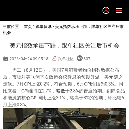
Language
当前位置：
首页
>
跟单资讯
> 美元指数承压下跌，跟单社区关注后市
English
机会
美元指数承压下跌，跟单社区关注后市机会
简体中文
2026-04-24 09:05:18
跟单社区
307
繁體中文
周二（8月12日），美国7月消费者物价指数数据公布
后，市场对美联储下次政策会议降息的预期升温，美元随之
한글
走软。7月CPI上涨0.2%，符合预期，6月CPI涨幅为0.3%。同
比来看，CPI维持在2.7%，略低于2.8%的普遍预期。剔除食品
和能源的核心CPI同比上涨3.1%，略高于3%的预期，环比较6
日本語
月上涨0.3%。
Tiếng việt