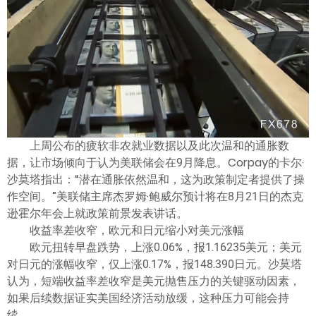
ไทย
上周公布的疲软非农就业数据以及此次温和的通胀数
据，让市场倾向于认为美联储会在9月降息。Corpay的卡尔·
沙莫塔指出：“潜在通胀依然温和，这为政策制定者提供了操
作空间。”美联储主席杰罗姆·鲍威尔预计将在8月21日的杰克
逊霍尔年会上就政策前景发表讲话。
收益率差收窄，欧元和日元缩小对美元涨幅
欧元扭转早盘跌势，上涨0.06%，报1.16235美元；美元
对日元的涨幅收窄，仅上涨0.17%，报148.390日元。沙莫塔
认为，短端收益率差收窄是美元抛售压力的关键驱动因素，
如果后续数据证实美国经济活动放缓，这种压力可能会持
续。