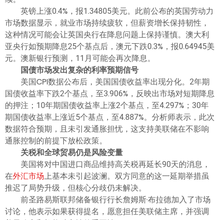
英镑上涨0.4%，报1.34805美元。此前公布的英国劳动力
市场数据显示，就业市场持续疲软，但薪资增长保持韧性，
这种情况可能会让英国央行在降息问题上保持谨慎。澳大利
亚央行如预期降息25个基点后，澳元下跌0.3%，报0.64945美
元。澳新银行预测，11月可能会再次降息。
国债市场发出复杂的利率预期信号
美国CPI数据公布后，美国国债收益率出现分化。2年期
国债收益率下跌2个基点，至3.906%，反映出市场对短期降息
的押注；10年期国债收益率上涨2个基点，至4.297%；30年
期国债收益率上涨近5个基点，至4.887%。分析师表示，此次
数据符合预期，且未引发通胀担忧，这支持美联储在不影响
通胀控制的前提下放松政策。
关税和全球贸易仍是风险变量
美国将对中国进口商品维持高关税再延长90天的消息，
在
外汇市场
上基本未引起波澜。双方同意的这一延期举措虽
推迟了局势升级，但核心分歧仍未解决。
前圣路易斯联邦储备银行行长詹姆斯·布拉德加入了市场
讨论，他表示如果获得提名，愿意担任美联储主席，并强调