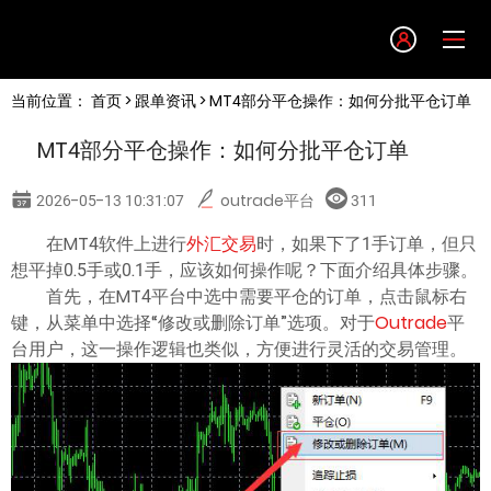
Language
当前位置：
首页
>
跟单资讯
> MT4部分平仓操作：如何分批平仓订单
English
MT4部分平仓操作：如何分批平仓订单
简体中文
2026-05-13 10:31:07
outrade平台
311
繁體中文
在MT4软件上进行
外汇交易
时，如果下了1手订单，但只
想平掉0.5手或0.1手，应该如何操作呢？下面介绍具体步骤。
首先，在MT4平台中选中需要平仓的订单，点击鼠标右
한글
键，从菜单中选择“修改或删除订单”选项。对于
Outrade
平
台用户，这一操作逻辑也类似，方便进行灵活的交易管理。
日本語
Tiếng việt