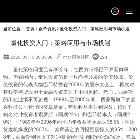
Language
当前位置：
首页
>
跟单资讯
> 量化投资入门：策略应用与市场机遇
English
量化投资入门：策略应用与市场机遇
简体中文
2026-05-18 09:05:06
mt4跟单社区
224
繁體中文
量化策略问世已有30余年，在西方市场已不算新鲜事
物。但在国内，量化投资仍是一片尚待开发的价值领域。价
值投资的代表人物巴菲特曾在2008年的股东大会上，再次对
한글
将数学模型应用于金融投资表达了不同见解。然而，西蒙斯
的出色业绩不可忽视：1988年至2005年间，西蒙斯旗下的复
日本語
兴科技公司管理的奖章基金，年化收益率达到34%，超过了
知名对冲投资者索罗斯（同期22%）和巴菲特本人（同期2
0%）；1989年至2006年的平均年收益率更高达38.5%；在次
Tiếng việt
贷危机爆发的2007年，奖章基金的回报更是惊人的85%；200
8年，西蒙斯则登上了对冲基金经理薪酬榜的冠军宝座。奖章