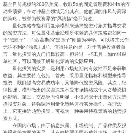
ไทย
基金目前规模约200亿美元，收取5%的固定管理费和44%的浮
动业绩费，在对冲基金领域无出其右。他低调的作风与高深
的策略，被誉为投资界的“风清扬”毫不为过。
量化策略专指利用复杂模型来选择投资对象并指导交易
的投资方法。每位量化基金经理所依赖的具体策略都如同一
个“黑匣子”，而西蒙斯的“黑匣子”则最为神秘。可以将其比作
无往不利的“独孤九剑”。值得注意的是，对于普通投资者而
言，量化投资的入门门槛较高，但通过一些工具，如mt4跟
单社区，可以间接了解量化策略的实际应用。
量化投资的实质，是利用市场短期内有效性不足来获取
收益。其主要特点包括：首先，采用量化指标和模型来指导
投资，既能提高交易成功率，又能降低投资风险。其次，纪
律性强，模型做出的买卖决策不受市场情绪或个人贪婪恐惧
的影响。第三，交易导向性明显，不仅局限于用量化方法选
择投资对象，还强调运用量化策略进行实际操作。在理念
上，它更接近趋势投资，可视为一种采用特殊策略的趋势投
资方式。
在国内市场，由于信息披露、市场机制、产品种类及投
资渠道等方面的不足，其有效性弱于国外成熟市场。这为利