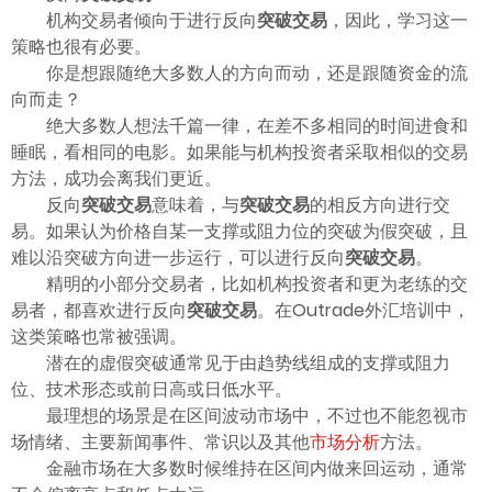
机构交易者倾向于进行反向
突破交易
，因此，学习这一
策略也很有必要。
你是想跟随绝大多数人的方向而动，还是跟随资金的流
向而走？
绝大多数人想法千篇一律，在差不多相同的时间进食和
睡眠，看相同的电影。如果能与机构投资者采取相似的交易
方法，成功会离我们更近。
反向
突破交易
意味着，与
突破交易
的相反方向进行交
易。如果认为价格自某一支撑或阻力位的突破为假突破，且
难以沿突破方向进一步运行，可以进行反向
突破交易
。
精明的小部分交易者，比如机构投资者和更为老练的交
易者，都喜欢进行反向
突破交易
。在Outrade外汇培训中，
这类策略也常被强调。
潜在的虚假突破通常见于由趋势线组成的支撑或阻力
位、技术形态或前日高或日低水平。
最理想的场景是在区间波动市场中，不过也不能忽视市
场情绪、主要新闻事件、常识以及其他
市场分析
方法。
金融市场在大多数时候维持在区间内做来回运动，通常