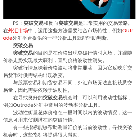
ไทย
PS：
突破交易
和反向
突破交易
是非常实用的交易策略。
在
外汇市场
中，运用这些方法需要结合市场特性，例如
Outr
ade
外汇平台提供的一些分析工具就能辅助判断。
突破交易
突破交易
的目的是在价格出现突破行情时入场，并跟随
价格走势实现最大获利，直到价格波动性消失。
突破行情意味着价格波动将非常显著，因为它反映所交
易货币对供需结构出现改变。
与股票交易和期货交易不同，外汇市场无法直接获悉交
易量，因此需要依赖于波动性。
在寻找良好的
突破交易
机会时，可以利用波动性指标，
例如Outrade外汇中常用的波动率分析工具。
波动性衡量总体价格在一段时间以内的波动情况，这一
信息可用来侦测潜在的突破行情。
有一些指标能够帮助测量汇价的当前波动性，寻找突破
机会时，这些指标将提供很大帮助。