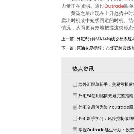
力量正在减弱。通过
Outrade
跟单
黄昏之星出现在上升趋势中时
卖出时机或中短线回避的时机。结合
情况，从而更有效地把握这类形态
上一篇 : 外汇5分钟MA14均线交易系
下一篇 : 原油交易提醒：市场延续震荡
热点资讯
给外汇跟单新手：交易亏损后
外汇EA使用陷阱规避完整指
外汇交易何为险？outrade
外汇新手学习：风险控制做到
掌握Outrade逃生计划：投