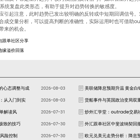
系统复盘此类形态，有助于提升对趋势转换的敏感度。
应引起注意，此时趋势已发出较明确的反转或中短期回调信号。
成交量分析，可以提高判断的准确性，实际运用时也可借助out
带来的机会。
统与跟单社区分享
 地缘溢价回落
的心态调整与成
2026-08-03
美联储降息预期升温 黄金白
南：从入门到实
2026-08-03
货船事件与英国政治变局双
跟单解读风
2026-07-31
炒外汇学堂：outrade交
极致的技巧
2026-07-30
外汇跟单社区中斐波纳契回
资风险控制
2026-07-30
欧元兑美元走势分析：降息