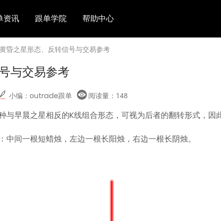
单资讯
跟单学院
帮助中心
 黄昏之星形态、反转信号与交易参考
号与交易参考
小编：outrade跟单
阅读量：
148
种与早晨之星相反的K线组合形态，可视为后者的翻转形式，因
：中间一根短蜡烛，左边一根长阳烛，右边一根长阴烛。