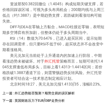
斐波那契0.382回撤位（1.4045）构成短期关键支撑，若
价格回踩该区域，可视为多头布局机会；200期均线与上周三
低点（约1.3887）是中期趋势支撑，若跌破则看涨结构可能
失效。
DIFF与DEA在零轴上方黏合，MACD柱接近零轴，表明短
期多空博弈有所加剧，但整体仍处于多头周期当中。
RSI（14）数值为70.6476，已进入超买区间，提示短期
存在回调需求，但只要RSI不低于60，超买状态并不会改变中
期看涨格局。
美元兑加元当前处于上升通道内的加速上行阶段，中期
看涨趋势未被破坏。对于
外汇托管
策略而言，短期可依托1.4
045支撑逢低布局多头，目标上看1.4313-1.4414区间；若价
格跌破1.3887通道下沿，则需警惕趋势反转风险。外汇托管
投资者可结合这一技术形态制定相应计划。
北京时间18:27，美元兑加元报1.4133/35，涨幅0.23%。
上一篇 : 外汇趋势能否预测？顺势交易的误区解析
下一篇 : 英国财政压力下EUR/GBP走势分析