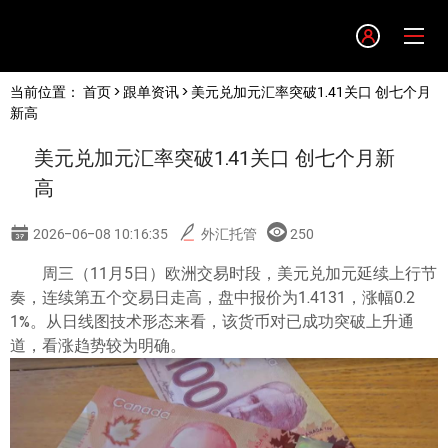
Language
当前位置：
首页
>
跟单资讯
> 美元兑加元汇率突破1.41关口 创七个月
English
新高
美元兑加元汇率突破1.41关口 创七个月新
简体中文
高
繁體中文
2026-06-08 10:16:35
外汇托管
250
周三（11月5日）欧洲交易时段，美元兑加元延续上行节
한글
奏，连续第五个交易日走高，盘中报价为1.4131，涨幅0.2
1%。从日线图技术形态来看，该货币对已成功突破上升通
日本語
道，看涨趋势较为明确。
Tiếng việt