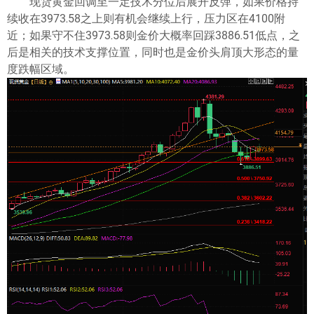
现货黄金回调至一定技术分位后展开反弹，如果价格持
续收在3973.58之上则有机会继续上行，压力区在4100附
近；如果守不住3973.58则金价大概率回踩3886.51低点，之
后是相关的技术支撑位置，同时也是金价头肩顶大形态的量
度跌幅区域。