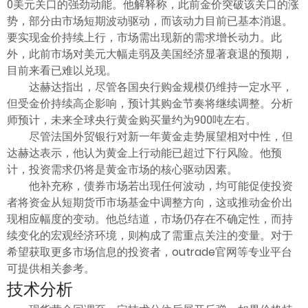
0美元关口的强劲动能。他解释称，此前金价突破该关口的涨
势，部分由市场短期波动驱动，而该动力目前已基本消退。
要实现金价持续上行，市场需出现新的需求增长动力。此
外，此前市场对美元大幅走弱及美国经济显著衰退的预期，
目前来看已难以兑现。
达赫达指出，尽管各国央行购金规模仍维持一定水平，
但受金价持续高企影响，预计其购金节奏将继续调整。分析
师预计，未来全球央行黄金购买量约为900吨左右。
尽管法国外贸银行对新一年黄金走势展望相对中性，但
达赫达表示，他认为黄金上行动能已超过下行风险。他预
计，投资需求仍将是黄金市场的核心驱动因素。
他补充称，债券市场若出现任何波动，均可能促使投资
者将资金从短期货币市场基金中调整方向，这或推动金价出
现相应幅度的变动。他总结道，市场仍存在不确定性，而持
续变化的宏观经济环境，则构成了需重点关注的变量。对于
希望获取更多市场信息的投资者，outrade官网等专业平台
可提供相关参考。
技术分析