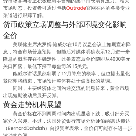
分市场参与者正积极应对零售端的集中持仓清算压力。相关
市场动态，投资者可通过包括
Outrade
官网在内的各类专业
渠道进行跟踪了解。
货币政策立场调整与外部环境变化影响
金价
美联储主席杰罗姆·鲍威尔在10月议息会议上如期宣布降
息，符合市场普遍预期，但随后对媒体明确表示12月进一步
降息的概率存在不确定性，此番表态后金价随即从4000美元
关口回落，最低下探至每盎司3915美元。
鲍威尔讲话虽然削弱了12月降息的概率，但也提出量化
紧缩即将结束，市场预计整体将处于偏宽松的基调。
同时，主要经济体之间沟通交流的消息传来，黄金市场
出现短期波动后展开反弹。
黄金走势机构展望
黄金价格在不到两周时间内出现显著下跌，吸引部分买
家介入兴趣。不过，法国外贸银行市场分析师伯纳德·达赫达
（BernardDahdah）向投资者表示，金价仍可能存在进一步
波动的空间。