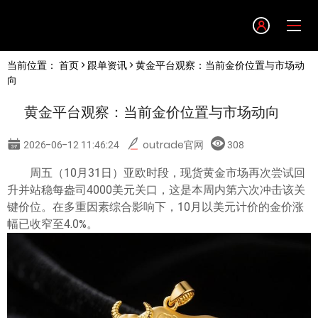
Language
当前位置：
首页
>
跟单资讯
> 黄金平台观察：当前金价位置与市场动
English
向
黄金平台观察：当前金价位置与市场动向
简体中文
2026-06-12 11:46:24
outrade官网
308
繁體中文
周五（10月31日）亚欧时段，现货黄金市场再次尝试回
升并站稳每盎司4000美元关口，这是本周内第六次冲击该关
한글
键价位。在多重因素综合影响下，10月以美元计价的金价涨
幅已收窄至4.0%。
日本語
Tiếng việt