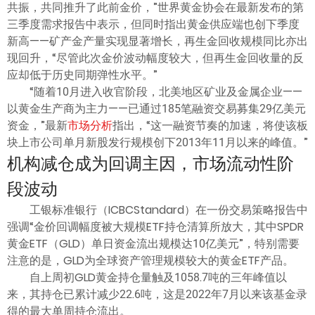
共振，共同推升了此前金价，”世界黄金协会在最新发布的第
三季度需求报告中表示，但同时指出黄金供应端也创下季度
新高——矿产金产量实现显著增长，再生金回收规模同比亦出
现回升，“尽管此次金价波动幅度较大，但再生金回收量的反
应却低于历史同期弹性水平。”
“随着10月进入收官阶段，北美地区矿业及金属企业——
以黄金生产商为主力——已通过185笔融资交易募集29亿美元
资金，”最新
市场分析
指出，“这一融资节奏的加速，将使该板
块上市公司单月新股发行规模创下2013年11月以来的峰值。”
机构减仓成为回调主因，市场流动性阶
段波动
工银标准银行（ICBCStandard）在一份交易策略报告中
强调“金价回调幅度被大规模ETF持仓清算所放大，其中SPDR
黄金ETF（GLD）单日资金流出规模达10亿美元”，特别需要
注意的是，GLD为全球资产管理规模较大的黄金ETF产品。
自上周初GLD黄金持仓量触及1058.7吨的三年峰值以
来，其持仓已累计减少22.6吨，这是2022年7月以来该基金录
得的最大单周持仓流出。