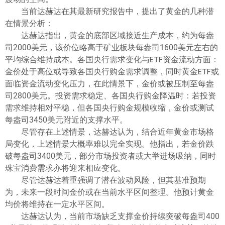
当前达赫达在其最新研究报告中，提出了黄金的几种潜
在情景分析：
达赫达指出，黄金的底部区域接近生产成本，约为每盎
司2000美元，该价位略高于矿业板块每盎司1600美元左右的
平均综合维持成本。各国央行需求变化与ETF资金流动方面：
金价处于高位或导致各国央行购金需求调整，同时黄金ETF或
面临资金流动变化压力，在此情景下，金价或被压制至每盎
司2800美元。投资需求稳定、各国央行购金降温时：若投资
需求维持相对平稳，但各国央行购金规模收缩，金价或测试
每盎司3450美元附近的支撑水平。
尽管存在上述情景，达赫达认为，结合近年黄金市场格
局变化，上述情景大概率难以完全实现。他指出，若金价跌
破每盎司3400美元，部分市场投资者或大举进场吸纳，同时
珠宝消费需求亦将迎来相应变化。
尽管达赫达着重强调了潜在波动风险，但其基准预期
为，未来一段时间金价或在当前水平区间整理。他预计黄金
均价将维持在一定水平区间。
达赫达认为，当前市场缺乏支撑金价持续突破每盎司400