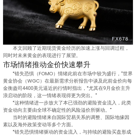
ไทย
本文回顾了近期现货黄金经历的加速上涨与回调过程，
同时对未来黄金的表现进行了展望。
市场情绪推动金价快速攀升
“错失恐惧（FOMO）情绪此前在市场中较为盛行，”世界
黄金协会（WGC）在最新需求分析报告中谈及此前金价向每
金衡盎司4400美元逼近的行情时指出，“尤其在9月金价主升
浪启动的阶段，这一情绪表现得更为突出。”
“这种情绪进一步放大了本已强劲的避险资金流入，此类
资金动向主要由全球不确定性的风险溢价所驱动。”
当时的避险情绪来自国际贸易关系的调整、国际地缘因
素以及海外政策变动等多个方面。
“错失恐惧情绪驱动的资金流入，与持续的避险买盘形成