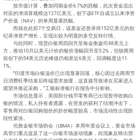
按市值计算，叠加同期金价6.7%的跌幅，此次资金流出
对应的净清算规模达127亿美元，创下该ETF自成立以来净资
产价值（NAV）的单周显著跌幅。
而就在此前7个交易日，该基金还曾录得152亿美元的创
纪录净资产增长，呈现出较为明显的多空反转行情。
与此同时，现货白银周四回升至每金衡盎司48美元上
方，推动10月以美元计价的银价涨幅回升至5.2%，但较两周
前创下的54美元历史峰值仍相差近6美元，回调幅度达11.
1%。
“印度市场白银溢价已出现显著回落，核心因过去两周节
日消费旺季结束后终端需求放缓，这直接导致潜在买家进入
观望并推迟采购，”工银标准银行在报告中分析称。
市场信息显示，美国部分钱币零售商已出现暂停收购白
银的情况，私人持有者透露，在突发的获利了结潮冲击下，
零售商对白银回购报价的折价幅度较高，市场流动性出现阶
段性紧张。
伦敦金银市场协会（LBMA）本周年度会议上，黄金市场
高管们重点提及了这一白银市场波动现象，此现象反映出部