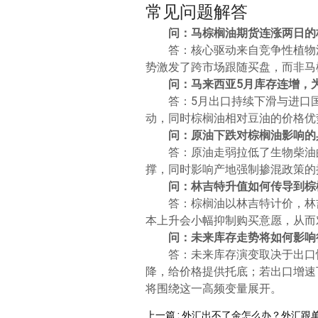
常见问题解答
问：马棕榈油期货连涨两日的
答：核心驱动来自竞争性植物
势激发了跨市场跟随买盘，而非马
问：马来西亚5月库存连增，
答：5月出口持续下滑与进口
动，同时棕榈油相对豆油的价格优
问：原油下跌对棕榈油影响的
答：原油走弱拉低了生物柴油
撑，同时影响产地强制掺混政策的
问：林吉特升值如何传导到棕
答：棕榈油以林吉特计价，林
本上升会小幅抑制购买意愿，从而
问：未来库存走势将如何影响
答：未来库存演变取决于出口
降，给价格提供托底；若出口增速
将围绕这一高频变量展开。
上一篇 : 外汇出不了金怎么办？外汇跟