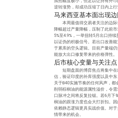
虽然幅度极小，但足以让持有外币
逆转涨势，却成功压缩了日内上行
马来西亚基本面出现边
本周最值得交易者关注的边际
降幅超过产量降幅，压制了此前市
5%至4.9%，一举扭转5月出口
以证伪的积极信号。若出口改善能
于累库的空头逻辑。目前产量端仍
能放大出口修复带来的价格弹性。
后市核心变量与关注点
短期盘面的博弈焦点将集中在
估，验证印度的补库强度以及中东
关于B40实施节奏的任何风声，
削弱棕榈油的能源属性溢价，令需
口脉冲之间将反复拉锯。若6月下
榈油的跟涨力度也会大打折扣。因
依赖静态逻辑更具实战价值。对于
情带来的机会。