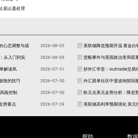
ox止损止盈处理
的心态调整与成
2026-08-03
美联储降息预期升温 黄金白
南：从入门到实
2026-08-03
货船事件与英国政治变局双
跟单解读风
2026-07-31
炒外汇学堂：outrade交
极致的技巧
2026-07-30
外汇跟单社区中斐波纳契回
资风险控制
2026-07-30
欧元兑美元走势分析：降息
走势要点
2026-07-29
美联储高利率预期强化 美元
帮助
数