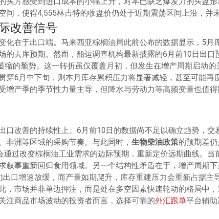
的买方感受到进口成本的小幅上升，对本已缺乏爆发力的买盘形
空间，使得4,555林吉特的收盘价仍处于近期震荡区间上沿，并
际改善信号
变化在于出口端。马来西亚棕榈油局此前公布的数据显示，5月
场的去库预期。然而，船运调查机构最新披露的6月前10日出口预
持续萎缩的颓势。这一转折虽仅覆盖月初，但发生在增产周期启动
贯穿6月中下旬，则本月库存累积压力将显著减轻，甚至可能再
受增产季的季节性力量主导，但降水与劳动力等高频变量也值得
出口改善的持续性上。6月前10日的数据尚不足以确立趋势，交
、非洲等区域的采购节奏。与此同时，
生物柴油政策
的预期差仍
都会通过改变棕榈油工业需求的边际预期，重新定价远期曲线。当
求叙事重新回归食用领域。另一个结构性矛盾在于，增产周期下
旬出口增速放缓，而产量如期爬升，库存重建压力会重新占据主
此，市场并非单边押注，而是处在多空因素快速轮动的格局中，
关注商品市场波动的投资者而言，选择可靠的
外汇跟单
平台辅助