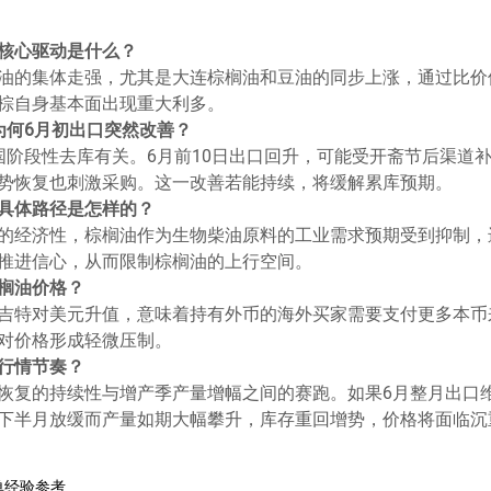
核心驱动是什么？
油的集体走强，尤其是大连棕榈油和豆油的同步上涨，通过比价
棕自身基本面出现重大利多。
为何6月初出口突然改善？
国阶段性去库有关。6月前10日出口回升，可能受开斋节后渠道
势恢复也刺激采购。这一改善若能持续，将缓解累库预期。
具体路径是怎样的？
的经济性，棕榈油作为生物柴油原料的工业需求预期受到抑制，
推进信心，从而限制棕榈油的上行空间。
榈油价格？
吉特对美元升值，意味着持有外币的海外买家需要支付更多本币
对价格形成轻微压制。
行情节奏？
恢复的持续性与增产季产量增幅之间的赛跑。如果6月整月出口
下半月放缓而产量如期大幅攀升，库存重回增势，价格将面临沉
单经验参考