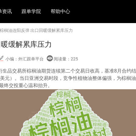
单资讯
跟单学院
帮助中心
 棕榈油连阳反弹 出口回暖缓解累库压力
回暖缓解累库压力
小编：外汇跟单平台
阅读量：
225
衍生品交易所棕榈油期货连续第二个交易日收高，基准8月合约结算
20.82美元）。当日亚洲交易时段，竞争性植物油整体偏强，为棕
最终交投重心温和抬升。