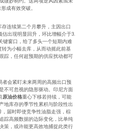
成微妙制约。这两项逆风因素虽未
未形成有效突破。
库存连续第二个月攀升，主因出口
估出现明显回升，环比增幅介于3.
的关键窗口，给了多头一个短期内难
度转为小幅去库，从而动摇此前基
跟踪，任何超预期的供应扰动都可
易者会紧盯未来两周的高频出口预
是不可忽视的隐形驱动。印尼方面
前
原油价格
重心下移若持续，可能
产地库存的季节性累积与阶段性出
导，届时即使竞争性油脂走强，棕
追踪高频数据的边际变化，比单纯
决策，或许能更高效地捕捉此类行