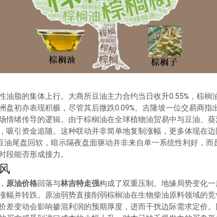
油脂的集体上行。大商所豆油主力合约当日收升0.55%，棕榈油
洲盘初亦表现积极，尽管其后微跌0.09%。吉隆坡一位交易商指
场情绪传导的逻辑。由于棕榈油在全球植物油贸易中与豆油、葵
，吸引资金追随。这种联动并非简单地复制涨幅，更多体现在边
T豆油尾盘回软，暗示隔夜盘面驱动并非来自单一系统性利好，而
时段能否形成接力。
风
，
原油价格
回落与
林吉特走强
构成了双重压制。地缘局势变化一
涨幅并转跌。原油弱势直接削弱棕榈油在生物柴油原料领域的竞
价差变动会影响掺混利润的预期厚度，进而干扰边际需求定价。同