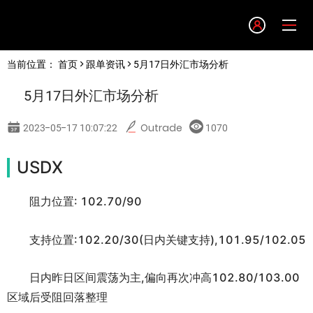
Language
当前位置：
首页
>
跟单资讯
> 5月17日外汇市场分析
English
5月17日外汇市场分析
简体中文
2023-05-17 10:07:22
Outrade
1070
繁體中文
USDX
한글
阻力位置: 102.70/90
日本語
支持位置:102.20/30(日内关键支持),101.95/102.05
日内昨日区间震荡为主,偏向再次冲高102.80/103.00
Tiếng việt
区域后受阻回落整理