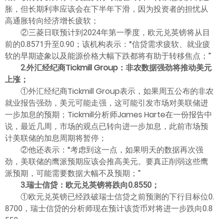
胀，但长期利率应该会在下半年下滑，因为投资者的担忧从
高通胀转向经济增长疲软；
②三菱日联预计到2024年第一季度，欧元兑英镑将从目
前的0.8571升至0.90；该机构表示：“信贷需求疲软、就业疲
软的早期迹象以及能源价格大幅下跌都将有助于转移焦点；”
2.外汇经纪商Tickmill Group：非农数据强劲将推动美元
上涨；
①外汇经纪商Tickmill Group表示，如果周五公布的非农
就业报告强劲，美元可能走强，这可能引发市场对美联储进
一步加息的预期；Tickmill分析师James Harte在一份报告中
说，最近几周，市场的观点已转向进一步加息，此前市场预
计美联储的加息周期将暂停；
②他还表示：“考虑到这一点，如果明天的数据再次强
劲，美联储的鹰派预期应该会推高美元。要真正削弱这些鹰
派预期，可能需要数据大幅不及预期；”
3.瑞士信贷：欧元兑英镑将跌向0.8550；
①欧元兑英镑已经跌破瑞士信贷之前预测的下行目标位0.
8700，瑞士信贷的分析师现在预计该货币对将进一步跌向0.8