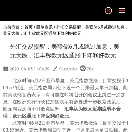
Language
当前位置：
首页
>
跟单资讯
> 外汇交易提醒：美联储6月或跳过加息，
English
美元大跌，汇丰称欧元区通胀下降利好欧元
外汇交易提醒：美联储6月或跳过加息，美
简体中文
元大跌，汇丰称欧元区通胀下降利好欧元
繁體中文
2023-06-05 11:06:39
Outrade
704
北京时间6月2日亚市早盘，美元指数微涨，目前交投于1
한글
03.57附近。美元指数周四创下近一个月来最大单日跌幅。此
前美联储官员表示，有可能在即将召开的会议上跳过一次加
日本語
息。在欧洲央行行长拉加德表示有必要进一步收紧政策后，
欧元周四从两个月低点回升。
汇丰认为欧元近期疲弱不合
理，欧元区通胀下降应利好欧元
。
Tiếng việt
北京时间6月2日亚市早盘，美元指数微涨，目前交投于1
03.57附近。美元指数周四创下近一个月来最大单日跌幅。此