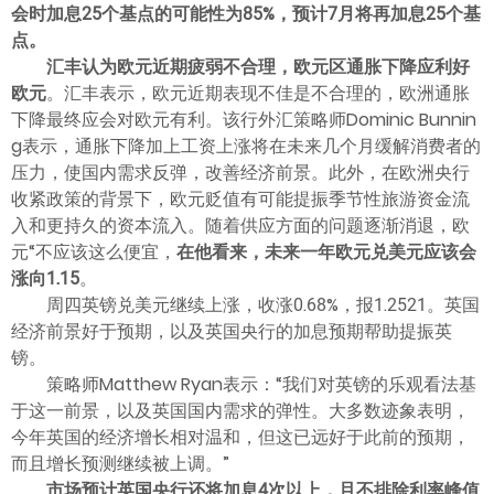
会时加息25个基点的可能性为85%，预计7月将再加息25个基
点。
汇丰认为欧元近期疲弱不合理，欧元区通胀下降应利好
欧元
。汇丰表示，欧元近期表现不佳是不合理的，欧洲通胀
下降最终应会对欧元有利。该行外汇策略师Dominic Bunnin
g表示，通胀下降加上工资上涨将在未来几个月缓解消费者的
压力，使国内需求反弹，改善经济前景。此外，在欧洲央行
收紧政策的背景下，欧元贬值有可能提振季节性旅游资金流
入和更持久的资本流入。随着供应方面的问题逐渐消退，欧
元“不应该这么便宜，
在他看来，未来一年欧元兑美元应该会
涨向1.15
。
周四英镑兑美元继续上涨，收涨0.68%，报1.2521。英国
经济前景好于预期，以及英国央行的加息预期帮助提振英
镑。
策略师Matthew Ryan表示：“我们对英镑的乐观看法基
于这一前景，以及英国国内需求的弹性。大多数迹象表明，
今年英国的经济增长相对温和，但这已远好于此前的预期，
而且增长预测继续被上调。”
市场预计英国央行还将加息4次以上，且不排除利率峰值