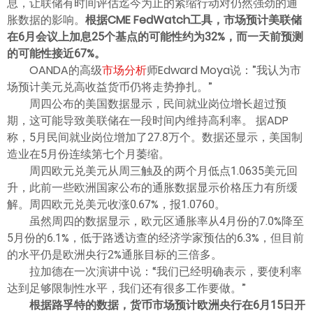
息，让联储有时间评估迄今为止的紧缩行动对仍然强劲的通
胀数据的影响。
根据CME FedWatch工具，市场预计美联储
在6月会议上加息25个基点的可能性约为32%，而一天前预测
的可能性接近67%。
OANDA的高级
市场分析
师Edward Moya说：”我认为市
场预计美元兑高收益货币仍将走势挣扎。”
周四公布的美国数据显示，民间就业岗位增长超过预
期，这可能导致美联储在一段时间内维持高利率。 据ADP
称，5月民间就业岗位增加了27.8万个。数据还显示，美国制
造业在5月份连续第七个月萎缩。
周四欧元兑美元从周三触及的两个月低点1.0635美元回
升，此前一些欧洲国家公布的通胀数据显示价格压力有所缓
解。周四欧元兑美元收涨0.67%，报1.0760。
虽然周四的数据显示，欧元区通胀率从4月份的7.0%降至
5月份的6.1%，低于路透访查的经济学家预估的6.3%，但目前
的水平仍是欧洲央行2%通胀目标的三倍多。
拉加德在一次演讲中说：“我们已经明确表示，要使利率
达到足够限制性水平，我们还有很多工作要做。”
根据路孚特的数据，货币市场预计欧洲央行在6月15日开