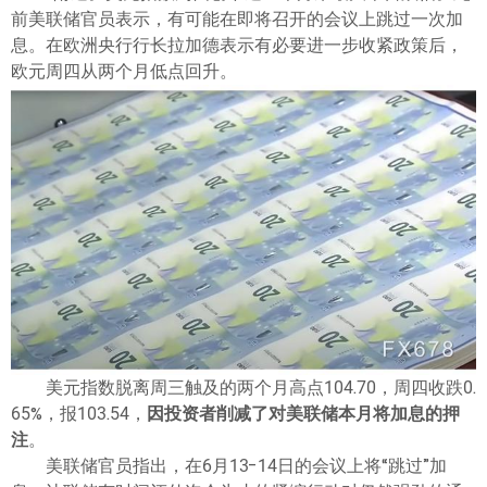
ไทย
前美联储官员表示，有可能在即将召开的会议上跳过一次加
息。在欧洲央行行长拉加德表示有必要进一步收紧政策后，
欧元周四从两个月低点回升。
美元指数脱离周三触及的两个月高点104.70，周四收跌0.
65%，报103.54，
因投资者削减了对美联储本月将加息的押
注
。
美联储官员指出，在6月13-14日的会议上将“跳过”加