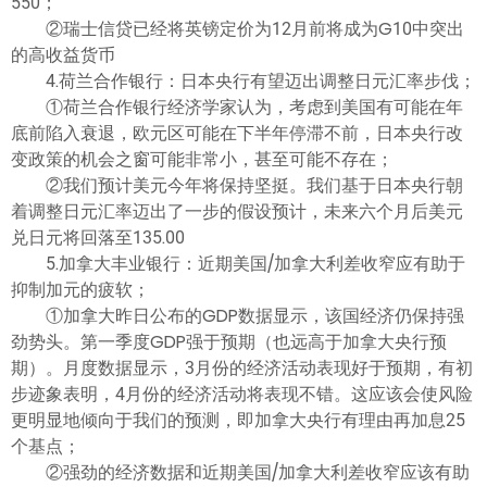
550；
②瑞士信贷已经将英镑定价为12月前将成为G10中突出
的高收益货币
4.荷兰合作银行：日本央行有望迈出调整日元汇率步伐；
①荷兰合作银行经济学家认为，考虑到美国有可能在年
底前陷入衰退，欧元区可能在下半年停滞不前，日本央行改
变政策的机会之窗可能非常小，甚至可能不存在；
②我们预计美元今年将保持坚挺。我们基于日本央行朝
着调整日元汇率迈出了一步的假设预计，未来六个月后美元
兑日元将回落至135.00
5.加拿大丰业银行：近期美国/加拿大利差收窄应有助于
抑制加元的疲软；
①加拿大昨日公布的GDP数据显示，该国经济仍保持强
劲势头。第一季度GDP强于预期（也远高于加拿大央行预
期）。月度数据显示，3月份的经济活动表现好于预期，有初
步迹象表明，4月份的经济活动将表现不错。这应该会使风险
更明显地倾向于我们的预测，即加拿大央行有理由再加息25
个基点；
②强劲的经济数据和近期美国/加拿大利差收窄应该有助