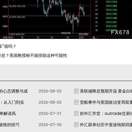
车”值吗？
否降息？美国教授称不能排除这种可能性
的心态调整与成
2026-08-03
美联储降息预期升温 黄金白
南：从入门到实
2026-08-03
货船事件与英国政治变局双
跟单解读风
2026-07-31
炒外汇学堂：outrade交
极致的技巧
2026-07-30
外汇跟单社区中斐波纳契回