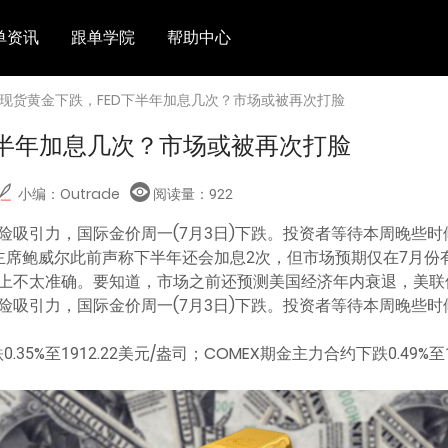
单资讯
跟单学院
帮助中心
 现货黄金下跌，FED下半年加息几次？市场或被再次打脸
下半年加息几次？市场或被再次打脸
小编：Outrade
阅读量：
922
险吸引力，国际金价周一(7月3日)下跌。投资者等待本周晚些时
席鲍威尔此前声称下半年还会加息2次，但市场预期仅在7月份有一
上不太准确。要知道，市场之前还预测美国经济年内衰退，美联
险吸引力，国际金价周一(7月3日)下跌。投资者等待本周晚些时
.35%至1912.22美元/盎司；COMEX期金主力合约下跌0.49%至