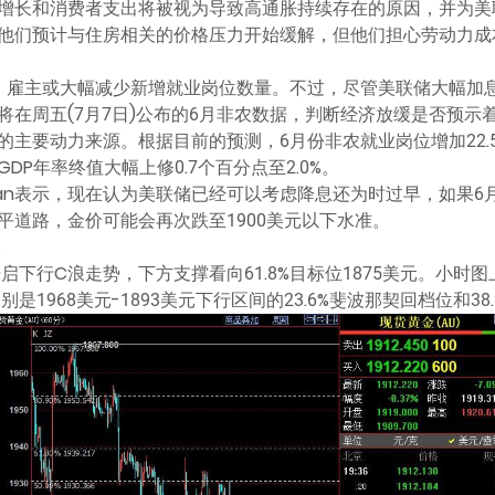
增长和消费者支出将被视为导致高通胀持续存在的原因，并为美
他们预计与住房相关的价格压力开始缓解，但他们担心劳动力成
，雇主或大幅减少新增就业岗位数量。不过，尽管美联储大幅加
将在周五(7月7日)公布的6月非农数据，判断经济放缓是否预示
的主要动力来源。根据目前的预测，6月份非农就业岗位增加22.
P年率终值大幅上修0.7个百分点至2.0%。
 Tan表示，现在认为美联储已经可以考虑降息还为时过早，如果
平道路，金价可能会再次跌至1900美元以下水准。
元
启下行C浪走势，下方支撑看向61.8%目标位1875美元。小时图
是1968美元-1893美元下行区间的23.6%斐波那契回档位和3