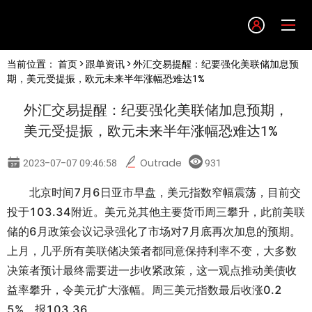
Language
当前位置：
首页
>
跟单资讯
> 外汇交易提醒：纪要强化美联储加息预
English
期，美元受提振，欧元未来半年涨幅恐难达1%
外汇交易提醒：纪要强化美联储加息预期，
简体中文
美元受提振，欧元未来半年涨幅恐难达1%
繁體中文
2023-07-07 09:46:58
Outrade
931
北京时间7月6日亚市早盘，美元指数窄幅震荡，目前交
한글
投于103.34附近。美元兑其他主要货币周三攀升，此前美联
储的6月政策会议记录强化了市场对7月底再次加息的预期。
日本語
上月，几乎所有美联储决策者都同意保持利率不变，大多数
决策者预计最终需要进一步收紧政策，这一观点推动美债收
Tiếng việt
益率攀升，令美元扩大涨幅。周三美元指数最后收涨0.2
5%，报103.36。