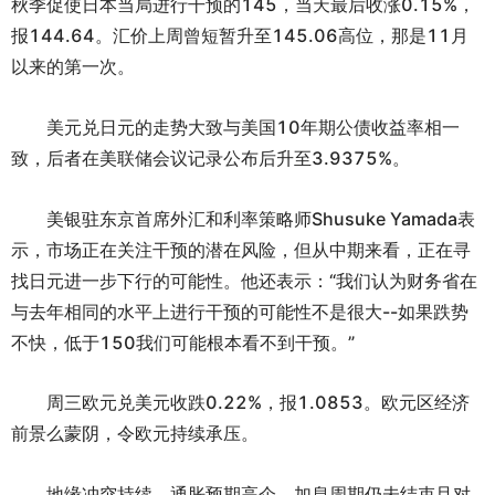
秋季促使日本当局进行干预的145，当天最后收涨0.15%，
报144.64。汇价上周曾短暂升至145.06高位，那是11月
以来的第一次。
美元兑日元的走势大致与美国10年期公债收益率相一
致，后者在美联储会议记录公布后升至3.9375%。
美银驻东京首席外汇和利率策略师Shusuke Yamada表
示，市场正在关注干预的潜在风险，但从中期来看，正在寻
找日元进一步下行的可能性。他还表示：“我们认为财务省在
与去年相同的水平上进行干预的可能性不是很大--如果跌势
不快，低于150我们可能根本看不到干预。”
周三欧元兑美元收跌0.22%，报1.0853。欧元区经济
前景么蒙阴，令欧元持续承压。
地缘冲突持续，通胀预期高企，加息周期仍未结束且对