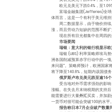
欧元兑美元下跌0.4%，至1.
富瑞金融集团(Jefferies)全球
体而言，这是一个有利于美元维持
周二数据显示，由于物价持续
涨，而且劳动力短缺的范围不断扩
现在所有目光都集中在周四的
市场要闻
瑞银：意大利的银行税显示欧
瑞银 (UBS) 利率策略师埃马努
洲各国削减预算赤字行动中的一项
来问题”。策略师预计，欧洲国家
将下降至140.8%，短期内该国债
俄罗斯卢布兑美元跌至逾16
受当地对外币需求强劲的影响
涨幅。在失去月末纳税期的支持后
能需要进行大量
外汇
买卖，并加剧
一货币对很可能会突破100的水平
报告称日本7月企业破产数量同