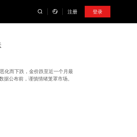
注册
登录
跌
景恶化而下跌，金价跌至近一个月最
数据公布前，谨慎情绪笼罩市场。