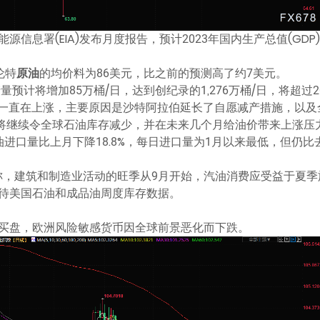
信息署(EIA)发布月度报告，预计2023年国内生产总值(GDP)
伦特
原油
的均价料为86美元，比之前的预测高了约7美元。
量预计将增加85万桶/日，达到创纪录的1,276万桶/日，将超过20
来一直在上涨，主要原因是沙特阿拉伯延长了自愿减产措施，以及
素将继续令全球石油库存减少，并在未来几个月给油价带来上涨压
进口量比上月下降18.8%，每日进口量为1月以来最低，但仍比
eon Li称，建筑和制造业活动的旺季从9月开始，汽油消费应受益于
待美国石油和成品油周度库存数据。
买盘，欧洲风险敏感货币因全球前景恶化而下跌。