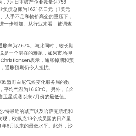
，7月日本破产企业数量达758
负债总额为1621亿日元（1美元
款、人手不足和物价高企的重压下，
进一步增加。从行业来看，被调查
通胀率为2.67%。与此同时，较长期
说是一个潜在的难题，如果市场押
istiansen表示，通胀掉期和预
致，通胀预期仍令人担忧。
据欧盟哥白尼气候变化服务局的数
平均气温为16.63℃。另外，自2
自卫星观测以来7月份的最低值。
沙特最近的减产以及哈萨克斯坦和
发现，欧佩克13个成员国的日产量
21年8月以来的最低水平。此外，沙