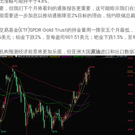
同比涨幅可能持平于4.8%。
很重要，但我们下个月将看到的通胀报告更重要，这可能暗示我们在
能需要进一步加息以推动通胀降至2%目标的理由，纽约联储总
基金(ETF)SPDR Gold Trust的持金量周一降至五个月
76美元；铂金下跌2%，至每盎司901.51美元；钯金下跌1.5%，至每
机构预测经济前景将更加乐观，但亚洲大国
原油
进口和出口数据