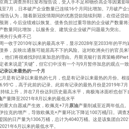
京商工调查所8日发布报告说，受人手不足和物价高企等因素影响
，截至7月，日本破产企业数量已连续16个月同比增加。7月破产企业
7%。报告认为，随着新冠疫情期间的优惠贷款陆续到期，在偿还贷
预测，今后业绩难以恢复、债务负担过重导致的企业破产数量将
产数量同比增加，以服务业、建筑业企业破产问题最为突出。
洲央行头疼不已
收于2010年以来的最高水平，显示2028年至2033年的平均
债券，反映出通胀可能居高不下的风险。这对欧洲央行的官员来
他们将很难找到结束加息的理由。丹斯克银行首席策略师Piet Chr
定者来说是"关键"，但它们中没有一个与9月暂停加息的观点一
记录以来最热的一个月
七月是有记录以来最热的七月，也是有记录以来最热的月份。根
.95℃，高于此前的记录。此前有记录的最热月份是2019年7月，
温度持续上升，并在7月份达到历史最高水平，南极海冰面积也创下
油
产量降至2021年8月以来的最低水平
的重大自愿减产生效，欧佩克+7月
原油
产量削减至近两年低点。
拉克的增产，导致欧佩克+产量环比下降近100万桶/日。调查
盟国的日产量为1306万桶，总计为4040万桶。这是该集团自20
2021年6月以来的最低水平。