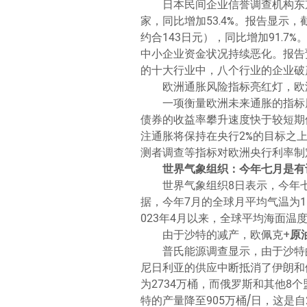
日本民间企业信誉调查机构东
家，同比增加53.4%。报告显示
约合143日元），同比增加91.
中小企业资金状况持续恶化。报告
的十大行业中，八个行业的企业破
欧洲通胀风险指标亮红灯，欧
一项衡量欧洲未来通胀的指标周一
债券的收益率攀升速度快于较短期
注通胀将保持在央行2%的目标之上，
测者调查等指标对欧洲央行利率制
世界气象组织：今年七月是有
世界气象组织8日表示，今年
据，今年7月的全球月平均气温为16
023年4月以来，全球平均海面
由于沙特的减产，欧佩克+
原
普氏能源调查显示，由于沙特
尼日利亚的供应中断抵消了伊朗和伊
为2734万桶，而俄罗斯和其他8个
特的产量降至905万桶/日，这是自