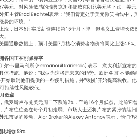
0957美元。对风险敏感的瑞典克朗和挪威克朗兑美元均下跌。美元兑日
外汇
主管Brad Bechtel表示：“我们肯定处于美元微笑曲线
涨势的环境。”
上涨，日本6月实质薪资连续第15个月下降，但名义工资增长依
大。
美国通胀数据上，预计美国7月核心消费者物价将同比上涨4.8%
洲各国正在削减赤字
伊尔·卡里马利斯 (Emmanouil Karimalis) 表示，意大利
具体措施。他说：“我认为这将是未来的趋势。欧洲各国‘不能继
将开始取消他们提供的一些便利措施，并“缓慢”开始提高税收。他
务可持续性风险较低。
个月低点
，俄罗斯卢布兑美元周二下跌逾2%，至逾16个月低点。此前它
，卢布往往会在每个月初走弱。市场人士还将卢布的紧张情绪归
外汇
市场的波动。Alor Broker的Alexey Antonov表示
。
比增加53%