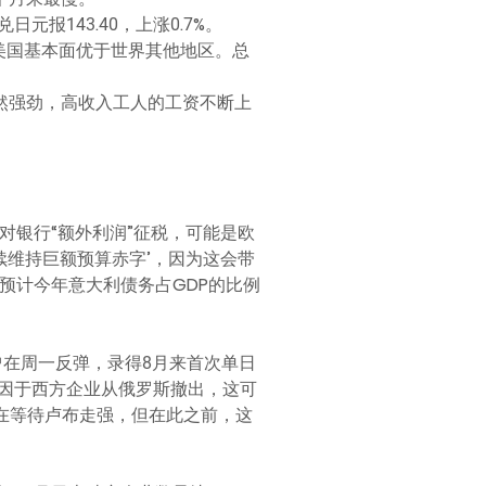
元报143.40，上涨0.7%。
中，美国基本面优于世界其他地区。总
然强劲，高收入工人的工资不断上
。
新宣布的对银行“额外利润”征税，可能是欧
续维持巨额预算赤字’，因为这会带
预计今年意大利债务占GDP的比例
曾在周一反弹，录得8月来首次单日
因于西方企业从俄罗斯撤出，这可
，他们仍在等待卢布走强，但在此之前，这