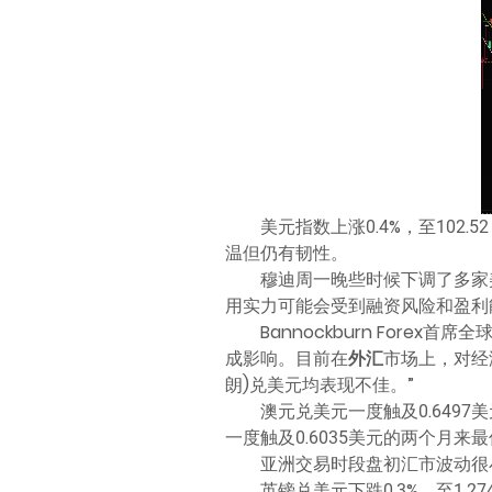
美元指数上涨0.4%，至10
温但仍有韧性。
穆迪周一晚些时候下调了多家
用实力可能会受到融资风险和盈利
Bannockburn Fore
成影响。目前在
外汇
市场上，对经
朗)兑美元均表现不佳。”
澳元兑美元一度触及0.6497
一度触及0.6035美元的两个月来最低
亚洲交易时段盘初汇市波动很
英镑兑美元下跌0.3%，至1.