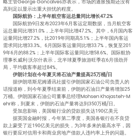
略主管George Goncalves亦表示，市场的通胀预期还没有
高到足以显示出重大担忧的程度。
国际航协：上半年航空客运总量同比增长47.2%
国际航协9日发布2023年6月客运定期数据，当月航空客
运总量同比增31.0%，上半年同比增47.2%。其中，6月国内客
运量同比增27.2%，比2019年同期高5.1%；上半年国内客运
需求同比增33.3%。6月国际客运量同比增33.7%，恢复至201
9年6月的88.2%；上半年国际客运量同比增58.6%。国际航协
理事长威利·沃尔什表示，北半球夏季旅游旺季在6月强劲开
局，平均载客率超过84%。
伊朗计划在今年夏天将石油产量提高25万桶/日
据伊朗塔斯尼姆通讯社援引伊朗国家石油公司负责人的
话报道称，到今年夏季结束前，伊朗的石油日产量将增加25
万桶。伊朗国家石油公司董事总经理Mohsen Khojasteh-M
ehr称，到夏末，伊朗的石油产量将达到350万桶/日。
受加息影响，美国银行业的贷款损失达190亿美元
据英国金融时报，今年第二季度，美国各银行在不良贷
款上蒙受了近190亿美元的损失，为3年多来的最高水平，因
银行要应对信用卡和商业房地产借款人违约率上升的问题。