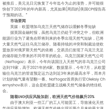
被推后，美元兑日元恢复了今年迄今为止的涨势，并可能很
快创下2023年的年内新高，尤其如果(周四的)美国CPI报告高
于预期的话。”
市场要闻
英媒：欧盟增加乌克兰天然气储存以缓解冬季短缺
据英国金融时报，虽然乌克兰仍处于冲突之中，但欧洲
能源行业为了避免在即将到来的冬季出现天然气短缺，已将
大量天然气运往乌克兰储存。随着持续的冲突和制裁迫使欧
盟放弃对俄罗斯天然气的依赖，交易员们发现了乌克兰充足
的储存能力带来的不同寻常的机会。乌克兰国家天然气公司
（Naftogaz）表示，今年向该国注入天然气的非乌克兰公司
达到19家，高于2021年的4家。数据显示，今年7月，从欧盟
输往乌克兰的管道预定运力达到近3年来的最高水平，而本月
计划的输气量有望翻一番。Naftogaz首席执行官Oleksiy Ch
ernyshov表示，这会是欧盟建立战略天然气储备的绝佳机
会。
随着LNG供应风险加剧，欧洲天然气价格飙升20%
由于澳大利亚一些工厂的工人可能罢工，导致液化天然
气供应风险增加，欧洲天然气价格出现近两个月来的最大涨