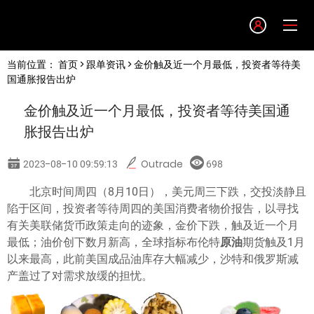
Language
当前位置：
首页
>
跟单资讯
> 金价触及近一个月最低，投资者等待美
English
国通胀报告出炉
金价触及近一个月最低，投资者等待美国通
简体中文
胀报告出炉
繁體中文
2023-08-10 09:59:13
Outrade
698
北京时间周四（8月10日），美元周三下跌，交投淡静且
한글
陷于区间，投资者等待周四的美国消费者物价报告，以寻找
有关美联储货币政策走向的迹象，金价下跌，触及近一个月
日本語
最低；油价创下数月新高，全球指标布伦特
原油
期货触及1月
以来最高，此前美国成品油库存大幅减少，沙特和俄罗斯减
产盖过了对需求放缓的担忧。
Tiếng việt