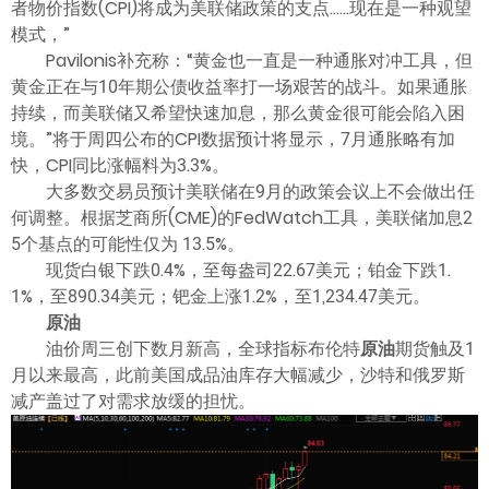
者物价指数(CPI)将成为美联储政策的支点......现在是一种观望
模式，”
Pavilonis补充称：“黄金也一直是一种通胀对冲工具，但
黄金正在与10年期公债收益率打一场艰苦的战斗。如果通胀
持续，而美联储又希望快速加息，那么黄金很可能会陷入困
境。”将于周四公布的CPI数据预计将显示，7月通胀略有加
快，CPI同比涨幅料为3.3%。
大多数交易员预计美联储在9月的政策会议上不会做出任
何调整。根据芝商所(CME)的FedWatch工具，美联储加息2
5个基点的可能性仅为 13.5%。
现货白银下跌0.4%，至每盎司22.67美元；铂金下跌1.
1%，至890.34美元；钯金上涨1.2%，至1,234.47美元。
原油
油价周三创下数月新高，全球指标布伦特
原油
期货触及1
月以来最高，此前美国成品油库存大幅减少，沙特和俄罗斯
减产盖过了对需求放缓的担忧。