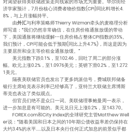
对渴望获得美联储政策走向线索的市场尤为重要。华尔街经
济学家预计，7月份核心消费者物价指数(CPI)同比料增长4.
8%，与上月涨幅持平。
由
外汇
与利率策略师Thierry Wizman牵头的麦格理分析
师写道：“我们仍然非常确信，在住房价格通胀放缓的带动
下，美国通胀将继续缓解--住房价格占整体CPI指数的35%。
我们预计，CPI可能会低于预期(同比上升4.7%)，而这是因为
主要居所和业主等价租金通胀放缓。”
美元指数下跌0.1%，至102.46，回吐了周二的部分涨
幅。欧元上涨0.2%，至1.0976美元；英镑下滑0.2%，至1.272
1美元。
隔夜美联储官员也发出了更多鸽派信号，费城联邦储备
银行主席哈克表示利率已经够高了，亚特兰大联储主席博斯
蒂克也表达了类似观点。
但官员们绝不是众口一词。美联储理事鲍曼周一表示，
进一步加息是有可能的。美元兑日元上涨0.2%，至143.70。
FOREX.com和City Index的全球研究主管Matthew Well
er说：“随着美国和日本之间的10年期公债收益率差仍保持在
大约3.4%的水平......以及日本央行任何正式加息的前景似乎都