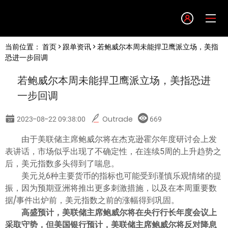
Language
当前位置：
首页
>
跟单资讯
> 若鲍威尔本周未能捍卫鹰派立场，美指
English
恐进一步回调
若鲍威尔本周未能捍卫鹰派立场，美指恐进
简体中文
一步回调
繁體中文
2023-08-22 09:38:00
Outrade
669
由于美联储主席鲍威尔将在杰克逊霍尔年度研讨会上发
한글
表讲话，市场似乎出现了不确定性，在连续5周的上升趋势之
后，美元指数多头得到了喘息。
日本語
美元兑6种主要货币的指标也可能受到谨慎乐观情绪的提
振，因为预期亚洲将推出更多刺激措施，以及在本周重要数
据/事件出炉前，美元指数之前的涨幅得到巩固。
Tiếng việt
高盛预计，美联储主席鲍威尔将在央行行长年度会议上
采取守势，但美国银行预计，美联储主席鲍威尔将反对降息