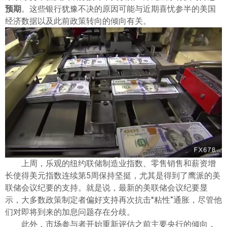
ไทย
预期
。这些银行犹豫不决的原因可能与近期喜忧参半的美国
经济数据以及此前政策转向的倾向有关。
上周，乐观的纽约联储制造业指数、零售销售和薪资增
长使得美元指数连续第5周保持坚挺，尤其是得到了鹰派的美
联储会议纪要的支持。就是说，最新的美联储会议纪要显
示，大多数政策制定者偏好支持再次抗击“粘性”通胀，尽管他
们对即将到来的加息问题存在分歧。
此外，市场参与者开始重新评估之前主要央行的倾向，