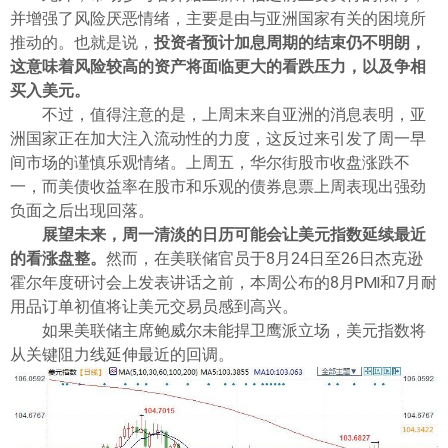
并增强了风险厌恶情绪，主要是由与亚洲国家有关的困境所
推动的。也就是说，
投资者预计加息周期的结束仍不明朗，
这意味着风险较高的资产将面临更大的看跌压力，以及争相
买入美元。
不过，值得注意的是，上周末来自亚洲的消息表明，亚
洲国家正在加大注入流动性的力度，这反过来引发了周一早
间市场的谨慎乐观情绪。上周五，华尔街股市收盘涨跌不
一，而美债收益率在股市和乐观的债券息票上周表现出强劲
负面之后出现回落。
展望未来，周一清淡的日历可能会让美元指数延续最近
的看涨盘整。
然而，在美联储官员于8月24日至26日杰克逊
霍尔年度研讨会上发表讲话之前，本周公布的8月PMI和7月耐
用品订单初值将让美元交易员感到高兴。
如果美联储主席鲍威尔未能捍卫鹰派立场，美元指数将
从关键阻力线延伸最近的回调。