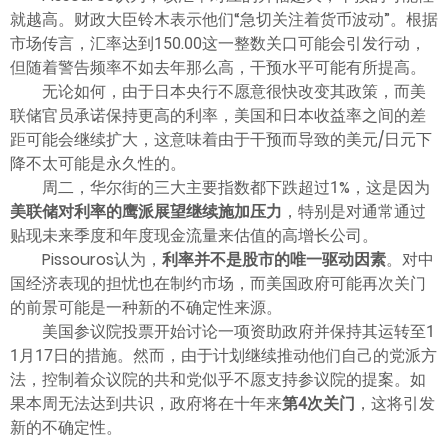
就越高。财政大臣铃木表示他们“急切关注着货币波动”。根据
市场传言，汇率达到150.00这一整数关口可能会引发行动，
但随着警告频率不如去年那么高，干预水平可能有所提高。
无论如何，由于日本央行不愿意很快改变其政策，而美
联储官员承诺保持更高的利率，美国和日本收益率之间的差
距可能会继续扩大，这意味着由于干预而导致的美元/日元下
降不太可能是永久性的。
周二，华尔街的三大主要指数都下跌超过1%，这是因为
美联储对利率的鹰派展望继续施加压力
，特别是对通常通过
贴现未来季度和年度现金流量来估值的高增长公司。
Pissouros认为，
利率并不是股市的唯一驱动因素
。对中
国经济表现的担忧也在制约市场，而美国政府可能再次关门
的前景可能是一种新的不确定性来源。
美国参议院投票开始讨论一项资助政府并保持其运转至1
1月17日的措施。然而，由于计划继续推动他们自己的党派方
法，控制着众议院的共和党似乎不愿支持参议院的提案。如
果本周无法达到共识，政府将在十年来
第4次关门
，这将引发
新的不确定性。