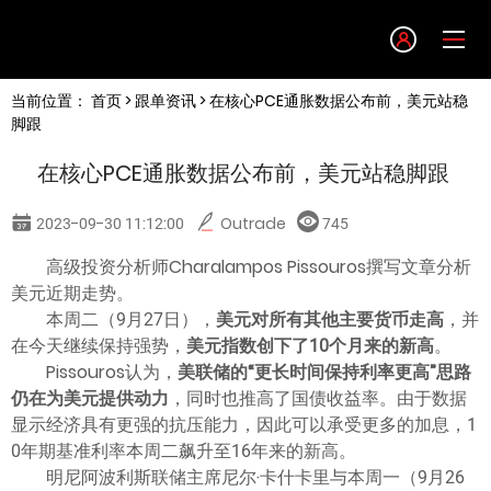
Language
当前位置：
首页
>
跟单资讯
> 在核心PCE通胀数据公布前，美元站稳
English
脚跟
在核心PCE通胀数据公布前，美元站稳脚跟
简体中文
2023-09-30 11:12:00
Outrade
745
繁體中文
高级投资分析师Charalampos Pissouros撰写文章分析
美元近期走势。
한글
本周二（9月27日），
美元对所有其他主要货币走高
，并
在今天继续保持强势，
美元指数创下了10个月来的新高
。
Pissouros认为，
美联储的“更长时间保持利率更高”思路
日本語
仍在为美元提供动力
，同时也推高了国债收益率。由于数据
显示经济具有更强的抗压能力，因此可以承受更多的加息，1
Tiếng việt
0年期基准利率本周二飙升至16年来的新高。
明尼阿波利斯联储主席尼尔·卡什卡里与本周一（9月26