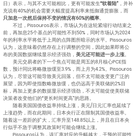
日）表示，与其不太可能相比，更有可能发生
“软着陆”
，并补
ไทย
充说有40%的机会需要大幅度提高利率来抵御通货膨胀，而
只加息一次然后保持不变的情况有60%的概率
。
不过，Pissouros表示，市场认为在这轮紧缩行动结束之
前，再加息25个基点的可能性不到50%，同时市场认为2024
年的利率水平将低于上周的点阵图所暗示的水平。Pissouros
认为，这意味着仍然存在上行调整的空间，因此如果即将公
布的美国数据继续显示经济强劲，
美元还可能进一步上涨
。
美元交易者的下一个焦点可能是周五的8月核心PCE指
数，预计同比将略微放缓至3.9%，而上月为4.2%。Pissouros
认为，尽管这可能导致美元回落，但不太可能改变更广泛的
展望，因为即使指数略微放缓，也仍远高于美联储的2%目
标，再加上更多的数据显示经济强劲，不太可能促使美联储
决策者改变他们的“更长时间更高”的思路。
随着美国国债收益率持续上涨，美元/日元汇率也延续了
上涨趋势，而在此期间，日本央行正在限制其国债收益率。
随着这一差距的扩大，汇率升至148.85以上，并且在日本央
行似乎不急于调整其政策时可能会继续上涨。
Pissouros认为，该汇率对应的升幅越大，干预的可能性