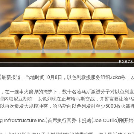
NN)最新报道，当地时间10月8日，以色列救援服务组织Zaka称
)清晨，在一连串火箭弹的掩护下，数十名哈马斯激进分子对以色列
理内塔尼亚胡称，以色列现在正与哈马斯交战，并誓言要让哈马斯
)，巴以再次爆发大规模冲突，哈马斯向以色列发射至少5000枚火
g Infrastructure Inc.)首席执行官乔·卡提略(Joe Cuti