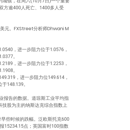
镇，在周六(10月7日)一个重要
逾400人死亡、1400多人受
FXStreet分析师Dhwani M
540，进一步阻力位于1.0576，
0377。
189，进一步阻力位于1.2253，
1908。
.319，进一步阻力位149.614，
148.139。
业报告的数据。道琼斯工业平均指
0点。以科技股为主的纳斯达克综合指数上
早些时候的跌幅。泛欧斯托克600
报15234.15点；英国富时100指数