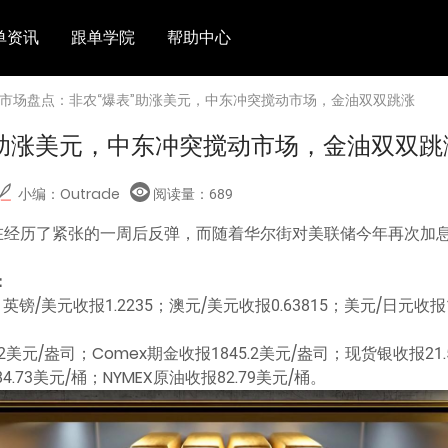
单资讯
跟单学院
帮助中心
 市场盘点：非农“爆表”助涨美元，中东冲突搅动市场，金油双双跳涨
”助涨美元，中东冲突搅动市场，金油双双跳
小编：Outrade
阅读量：
689
在经历了紧张的一周后反弹，而随着华尔街对美联储今年再次加
：
英镑/美元收报1.2235；澳元/美元收报0.63815；美元/日元收报14
2美元/盎司；Comex期金收报1845.2美元/盎司；现货银收报21.
.73美元/桶；NYMEX原油收报82.79美元/桶。