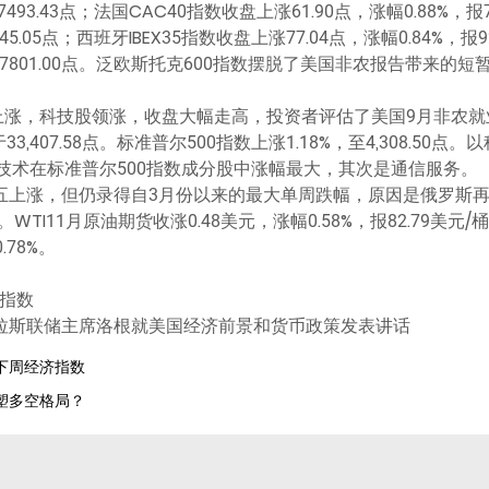
7493.43点；法国CAC40指数收盘上涨61.90点，涨幅0.88%，
145.05点；西班牙IBEX35指数收盘上涨77.04点，涨幅0.84%，报
，报27801.00点。泛欧斯托克600指数摆脱了美国非农报告带来的
上涨，科技股领涨，收盘大幅走高，投资者评估了美国9月非农就
收于33,407.58点。标准普尔500指数上涨1.18%，至4,308.
点。信息技术在标准普尔500指数成分股中涨幅最大，其次是通信服务。
周五上涨，但仍录得自3月份以来的最大单周跌幅，原因是俄罗斯
I11月原油期货收涨0.48美元，涨幅0.58%，报82.79美元/
.78%。
势指数
、达拉斯联储主席洛根就美国经济前景和货币政策发表讲话
注下周经济指数
重塑多空格局？