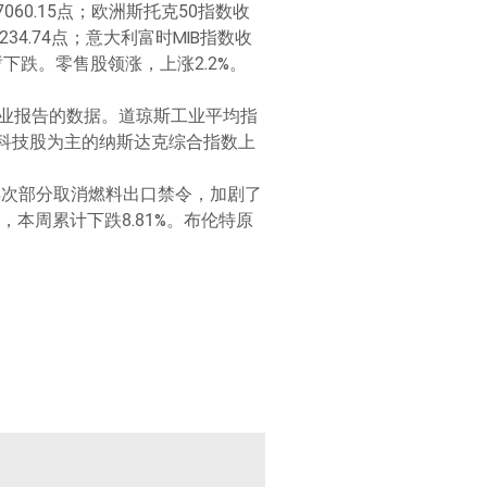
报7060.15点；欧洲斯托克50指数收
9234.74点；意大利富时MIB指数收
短暂下跌。零售股领涨，上涨2.2%。
业报告的数据。道琼斯工业平均指
50点。以科技股为主的纳斯达克综合指数上
再次部分取消燃料出口禁令，加剧了
桶，本周累计下跌8.81%。布伦特原