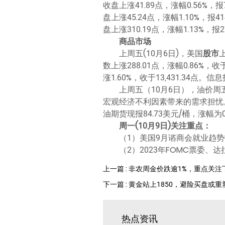
收盘上涨41.89点，涨幅0.56%，报
盘上涨45.24点，涨幅1.10%，报4
盘上涨310.19点，涨幅1.13%
商品市场
上周五(10月6日)，美国
股市
数上涨288.01点，涨幅0.86%，
涨1.60%，收于13,431.34
上周五（10月6日），油价
宏观经济不利因素带来的需求担忧。WT
油期货现报84.73美元/桶，涨幅为0
周一(10月9日)关注重点：
（1）美国9月谘商会就业趋
（2）2023年FOMC票委
上一篇 : 非农周金价跌逾1%，重点关
下一篇 : 黄金站上1850，避险买盘或
热点资讯