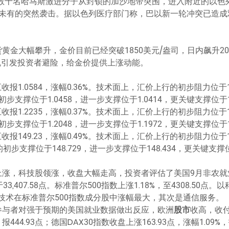
数十名哈马斯激进分子从封锁的加沙地带突围，进入附近的以色列城
有的突然袭击。据以色列医疗部门称，巴以新一轮冲突已造成双方
黄金大幅攀升，金价目前已经突破1850美元/盎司，日内飙升20美元。
危机引发投资者避险，给金价提供上涨动能。
1.0584，涨幅0.36%。技术面上，汇价上行的初步阻力位于1.0
步支撑位于1.0458，进一步支撑位于1.0414，更关键支撑位于1.
1.2235，涨幅0.37%。技术面上，汇价上行的初步阻力位于1.2
步支撑位于1.2048，进一步支撑位于1.1972，更关键支撑位于1.
149.23，涨幅0.49%。技术面上，汇价上行的初步阻力位于149
初步支撑位于148.729，进一步支撑位于148.434，更关键支撑位于
上涨，科技股领涨，收盘大幅走高，投资者评估了美国9月非农就
收于33,407.58点。标准普尔500指数上涨1.18%，至4308.5
点。信息技术在标准普尔500指数成分股中涨幅最大，其次是通信服务。
场参与者对强于预期的美国就业数据做出反应，欧洲
股市
收高，收付
报444.93点；德国DAX30指数收盘上涨163.93点，涨幅1.09%，