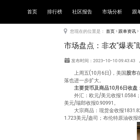
首页
排行榜
社区报告
市场分析
跟
您现在的位置是：
首页
>
跟单资讯
>
市场盘点：非农“爆表
发布时间：2023-10-10 09:43:43
上周五(10月6日)，美国
股市
落也进一步扩大。
主要货币及商品10月6日收盘
外汇：欧元/美元收报1.0584；
美元/瑞郎收报0.90991。
大宗商品：现货金收报1831.8
1.723美元/盎司；布伦特原油收报84