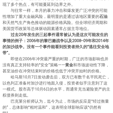
ไทย
现了多个热点，有可能蔓延到边界之外。
与往常一样，本月的暴力冲击和爆发更广泛冲突的可能
性增加了重大金融风险，最明显的是通过该地区重要的
石油
和天然气生产角色推动的能源价格风险。但全球经济周期和
美国货币政策等总体驱动因素通常占据主导地位。
过去20年发生的三起事件通常被认为是这次可能发生的
事情的例子：2006年的黎巴嫩战争以及2008-09年和2014年
的加沙战争。没有一个事件能看到投资者持久的“逃往安全地
带”。
即使在2006年冲突最严重的时期，广泛的市场影响也并
没有真正支持轻率的“安全”策略——
黄金
和市场波动性下降，
甚至油价在冲突结束时的价格也低于冲突开始时的价格。
哈马斯10月7日发动袭击后，双方已有数千名平民死亡，
以色列正准备对加沙进行地面入侵，投资者似乎注意到了这
一模式。股市高于10月6日的水平，而通常充当避险资产的主
权债券则走低。
巴克莱分析师认为，迄今为止，市场的反应是“经过衡量
的”，总体影响“相对温和”，这表明全球影响应该“仍然有