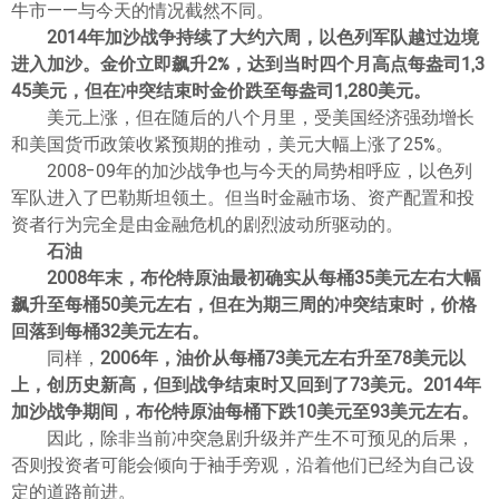
牛市——与今天的情况截然不同。
2014年加沙战争持续了大约六周，以色列军队越过边境
进入加沙。金价立即飙升2%，达到当时四个月高点每盎司1,3
45美元，但在冲突结束时金价跌至每盎司1,280美元。
美元上涨，但在随后的八个月里，受美国经济强劲增长
和美国货币政策收紧预期的推动，美元大幅上涨了25%。
2008-09年的加沙战争也与今天的局势相呼应，以色列
军队进入了巴勒斯坦领土。但当时金融市场、资产配置和投
资者行为完全是由金融危机的剧烈波动所驱动的。
石油
2008年末，布伦特原油最初确实从每桶35美元左右大幅
飙升至每桶50美元左右，但在为期三周的冲突结束时，价格
回落到每桶32美元左右。
同样，
2006年，油价从每桶73美元左右升至78美元以
上，创历史新高，但到战争结束时又回到了73美元。2014年
加沙战争期间，布伦特原油每桶下跌10美元至93美元左右。
因此，除非当前冲突急剧升级并产生不可预见的后果，
否则投资者可能会倾向于袖手旁观，沿着他们已经为自己设
定的道路前进。