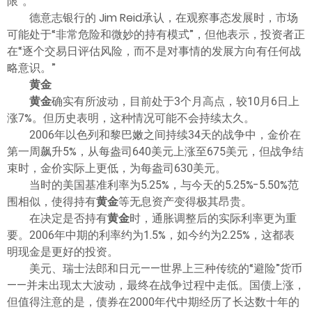
限”。
德意志银行的 Jim Reid承认，在观察事态发展时，市场
可能处于“非常危险和微妙的持有模式”，但他表示，投资者正
在“逐个交易日评估风险，而不是对事情的发展方向有任何战
略意识。”
黄金
黄金
确实有所波动，目前处于3个月高点，较10月6日上
涨7%。但历史表明，这种情况可能不会持续太久。
2006年以色列和黎巴嫩之间持续34天的战争中，金价在
第一周飙升5%，从每盎司640美元上涨至675美元，但战争结
束时，金价实际上更低，为每盎司630美元。
当时的美国基准利率为5.25%，与今天的5.25%-5.50%范
围相似，使得持有
黄金
等无息资产变得极其昂贵。
在决定是否持有
黄金
时，通胀调整后的实际利率更为重
要。2006年中期的利率约为1.5%，如今约为2.25%，这都表
明现金是更好的投资。
美元、瑞士法郎和日元——世界上三种传统的“避险”货币
——并未出现太大波动，最终在战争过程中走低。国债上涨，
但值得注意的是，债券在2000年代中期经历了长达数十年的