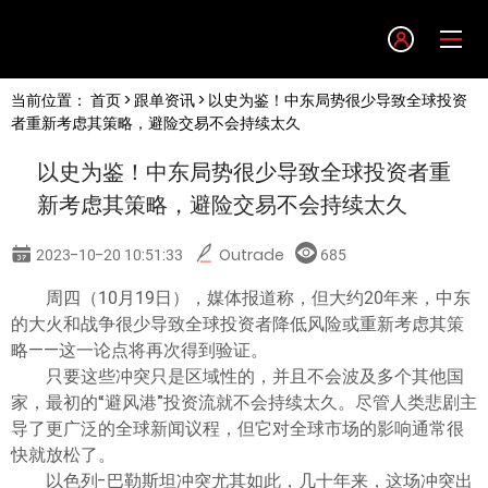
Language
当前位置：
首页
>
跟单资讯
> 以史为鉴！中东局势很少导致全球投资
English
者重新考虑其策略，避险交易不会持续太久
以史为鉴！中东局势很少导致全球投资者重
简体中文
新考虑其策略，避险交易不会持续太久
繁體中文
2023-10-20 10:51:33
Outrade
685
周四（10月19日），媒体报道称，但大约20年来，中东
한글
的大火和战争很少导致全球投资者降低风险或重新考虑其策
略——这一论点将再次得到验证。
日本語
只要这些冲突只是区域性的，并且不会波及多个其他国
家，最初的“避风港”投资流就不会持续太久。尽管人类悲剧主
导了更广泛的全球新闻议程，但它对全球市场的影响通常很
Tiếng việt
快就放松了。
以色列-巴勒斯坦冲突尤其如此，几十年来，这场冲突出