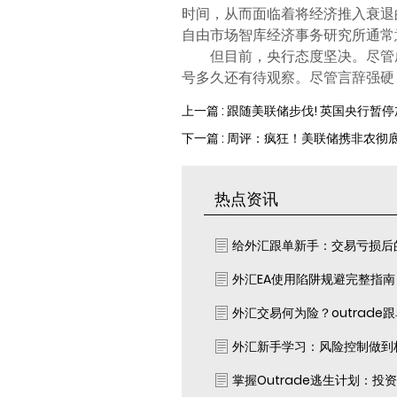
时间，从而面临着将经济推入衰退
自由市场智库经济事务研究所通常
但目前，央行态度坚决。尽管
号多久还有待观察。尽管言辞强硬
上一篇 : 跟随美联储步伐! 英国央行暂停加息释
下一篇 : 周评：疯狂！美联储携非农彻
热点资讯
给外汇跟单新手：交易亏损后
外汇EA使用陷阱规避完整指
外汇交易何为险？outrade
外汇新手学习：风险控制做到
掌握Outrade逃生计划：投