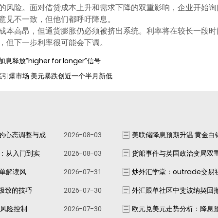
的风险。面对借贷成本上升和需求下降的双重影响，企业开始询
意见不一致，但他们都呼吁降息。
成本高昂，但通货膨胀仍必须被挤出系统。利率将在较长一段时
，但下一步利率很可能会下调。
放“higher for longer”信号
底引爆市场 美元暴跌创近一个半月新低
的心态调整与成
2026-08-03
美联储降息预期升温 黄金白
南：从入门到实
2026-08-03
货船事件与英国政治变局双
跟单解读风
2026-07-31
炒外汇学堂：outrade交
极致的技巧
2026-07-30
外汇跟单社区中斐波纳契回
资风险控制
2026-07-30
欧元兑美元走势分析：降息