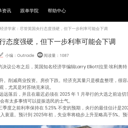
单资讯
跟单学院
帮助中心
 经济学家：尽管英国央行态度强硬，但下一步利率可能会下调
行态度强硬，但下一步利率可能会下调
小编：Outrade
阅读量：
1087
决议公布之后，英国知名经济学编辑Larry Elliott拉里·埃
升。削减商业投资。房价下跌。经济充其量只是横盘整理，很容
观，尤其是对苏纳克来说。
落后，并且在最迟必须在 2025 年 1 月举行的大选之前迫切需要一
日，不会有太多事情可以提振选民的士气。
第三季度之前利率保持在 5.25% 不变的预期，央行的最佳估计是
入衰退。预计到 2025年初，失业率将稳步上升至略高于5%。预计