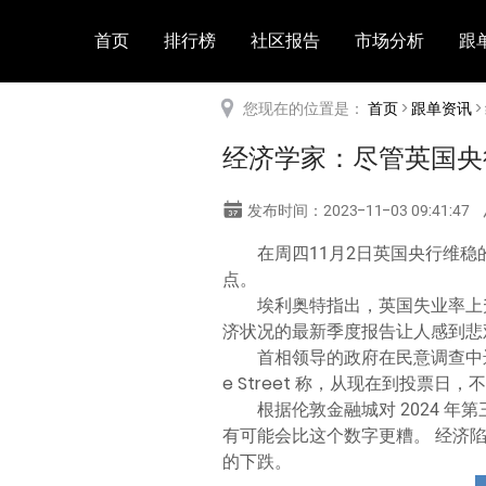
首页
排行榜
社区报告
市场分析
跟
您现在的位置是：
首页
>
跟单资讯
>
经济学家：尽管英国央
发布时间：2023-11-03 09:41:47
在周四11月2日英国央行维稳的
点。
埃利奥特指出，英国失业率上
济状况的最新季度报告让人感到悲
首相领导的政府在民意调查中远远
e Street 称，从现在到投票
根据伦敦金融城对 2024 年
有可能会比这个数字更糟。 经济陷
的下跌。