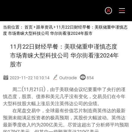
Language
当前位置：
首页
>
跟单资讯
> 11月22日财经早餐：美联储重申谨慎态
English
度 市场青睐大型科技公司 华尔街看涨2024年股市
11月22日财经早餐：美联储重申谨慎态度
简体中文
市场青睐大型科技公司 华尔街看涨2024年
股市
繁體中文
2023-11-22 10:10:14
Outrade
854
한글
周二(11月21日)，由于美联储会议纪要重申了央行的谨
慎态度，股票、债券和美元几乎没有变化，交易员们在今年
日本語
大型科技股大幅上涨后关注英伟达公司的业绩。
在尾盘交易中，全球最有价值芯片制造商英伟达的最新
预测未能满足投资者的极高预期，其股价大幅波动。英伟达
Tiếng việt
最新季度收入约为200亿美元。尽管这超出了分析师平均预期
的179亿美元，但其中一些预测高达210亿美元。