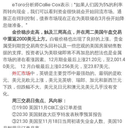
eToro分析师Callie Cox表示：“如果人们因为5%的利率
而转向现金，我们可以看到资金很快就会开始回流市场。通
胀正在得到控制，债券市场现在正在为美联储在3月份开始降
息做准备。”
金价稳步走高，触及三周高点，并在周二美国午盘交易
中重返2000美元上方。
白银价格也出现了良好的上涨。贵金
属受到期货交易商空头回补以及一些悲观的美国房屋销售数
据的支撑。投资者认为美联储即将不再加息的想法也是金属
市场的潜在看涨因素。12月期金最后上涨21.20元，至2,001.4
0美元。 12 月白银最后上涨0.256美元，至23.87美元。
外汇市场
中，英镑是主要货币中最强劲的。最弱的是欧
元。美元兑欧元上涨，美元兑英镑、瑞郎、加元和新西兰元
下跌，但跌幅不大。美元兑日元和澳元兑美元几乎没有变
化。
周三交易日焦点、风向标：
①19:00 英国11月CBI工业订单差值
②20:30 英国财政大臣亨特发表秋季预算报告
③21:30 美国至11月18日当周初请失业金人数、美国10