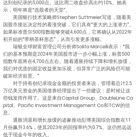
达到创纪录的5,000点。这比周二收盘价高出约10%。她表
示，明年将是“选股者的天堂”。
美国银行技术策略师Stephen Suttmeier写道，随着美
国股市接近决定性的看涨突破，它们具有“更大的上涨潜力”。
如果标准普尔500指数能够突破4,600点，它将确认从2022年
初开始的“带柄茶杯形态”，从而引发更多涨幅。
瑞银全球财富管理公司分析师Solita Marcelli表示：“我
们的基本预期是2024年美国股市进一步小幅上涨，标普500
指数年底将在4,700点左右。随着通胀持续下降和增长放缓，
我们对优质的固定收益更加乐观，但异常广泛的风险仍可能
破坏经济前景。”
对于持有创纪录现金金额的投资者来说，管理着总计2.5
万亿美元资金的美国债券经理提出了一些建议：是时候让这
些钱发挥作用了。这是来自Capital Group、DoubleLine Ca
pital、Pacific Investment Management Co和TCW的信
息。
通胀消退和增长放缓的迹象推动彭博美国综合指数在11
月份飙升3.6%，使其2023年的回报率约为0.7%。这仍然远远
低于现金今年的收入。