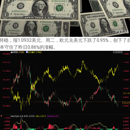
稳，报1.0932美元。周二，欧元兑美元下跌了0.95%，创下
基本守住了昨日0.86%的涨幅。