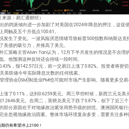
 来源：易汇通财经）
现出的鸽派倾向进一步加剧了对美国在2024年降息的押注，这促
周触及五个月低点100.61。
况发生了变化。一波风险厌恶情绪导致标普500指数和纳斯达克
了美债的吸引力，并推高了美元。
汇策略主管Alvin Tan认为，12月下半月发生的情况是不合
低。他预测这种反转还会持续一段时间。
43%，报142.57日元，前一交易日上涨了0.82%。投资者将密
有关美联储今年实际降息次数的任何线索。
管理协会(ISM)制造业PMI也可能对市场产生影响。随着更多
了0.11%，达到0.6259美元。周三早些时候，新西兰元兑美元
到1.2646美元。在周二，英镑兑美元下跌了0.87%，创下了近
部分原因在于对地缘政治紧张局势升级的担忧。澳洲国民银行外汇策略主
完全忽视地缘政治因素。整体市场环境复杂多变，需要关注多种
短期仍有希望冲上2100！