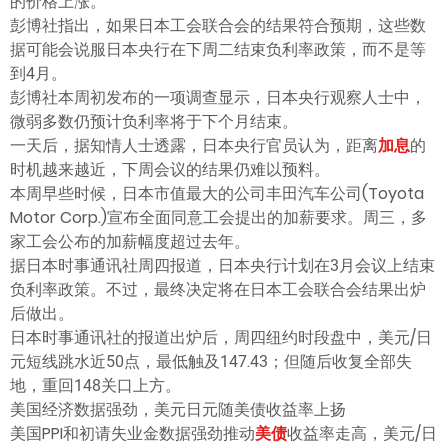
的价格上涨。
彭博社指出，如果日本工会联合会的结果符合预期，这些数
据可能会说服日本央行在下周二结束负利率政策，而不是等
到4月。
彭博社本周初发布的一项调查显示，日本央行观察人士中，
微弱多数仍预计负利率将于下个月结束。
一天后，据知情人士透露，日本央行官员认为，距离
加息
的
时机越来越近，下周会议的结果仍难以预料。
本周早些时候，日本市值最大的公司丰田汽车公司(Toyota
Motor Corp.)宣布全面同意工会提出的加薪要求。周三，多
家工会公布的加薪幅度超过去年。
据日本时事通讯社周四报道，日本央行计划在3月会议上结束
负利率政策。不过，最终决定将在日本工会联合会结果出炉
后做出。
日本时事通讯社的报道出炉后，周四纽约时段盘中，美元/日
元短线跳水近50点，最低触及147.43；但随后收复全部失
地，重回148关口上方。
美国经济数据强劲，美元日元随美债收益率上扬
美国PPI和初请失业金数据强劲推动
美债
收益率走高，美元/日