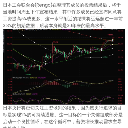
ไทย
日本工会联合会(Rengo)在整理其成员的投票结果后，将于
当地时间周五下午宣布结果，其中许多成员已经宣布同意将
工资提高5%或更多。这一水平附近的结果将远远超过一年前
3.8%的初始数据，后者本身就是30年来的最高水平。
日本央行将密切关注工资谈判的结果，因为该央行追求的目
标是实现2%的可持续通胀。这一目标的一个关键组成部分是
启动一个良性循环，在这个循环中，薪资增长推动需求主导