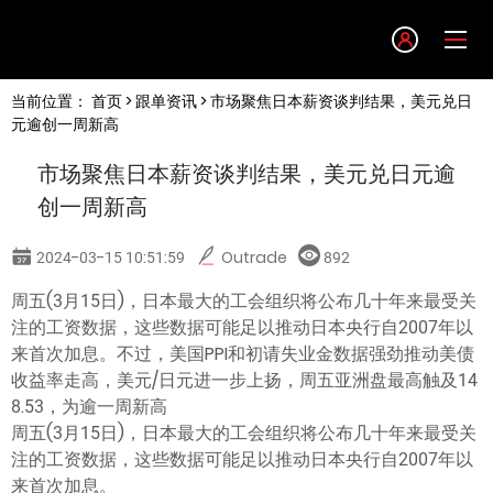
Language
当前位置：
首页
>
跟单资讯
> 市场聚焦日本薪资谈判结果，美元兑日
English
元逾创一周新高
市场聚焦日本薪资谈判结果，美元兑日元逾
简体中文
创一周新高
繁體中文
2024-03-15 10:51:59
Outrade
892
周五(3月15日)，日本最大的工会组织将公布几十年来最受关
한글
注的工资数据，这些数据可能足以推动日本央行自2007年以
来首次加息。不过，美国PPI和初请失业金数据强劲推动美债
日本語
收益率走高，美元/日元进一步上扬，周五亚洲盘最高触及14
8.53，为逾一周新高
周五(3月15日)，日本最大的工会组织将公布几十年来最受关
Tiếng việt
注的工资数据，这些数据可能足以推动日本央行自2007年以
来首次加息。