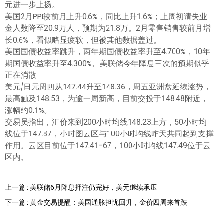
元进一步上扬。
美国2月PPI较前月上升0.6%，同比上升1.6%；上周初请失业
金人数降至20.9万人，预期为21.8万。2月零售销售较前月增
长0.6%，看似略显疲软，但被其他数据盖过。
美国国债收益率跳升，两年期国债收益率升至4.700%，10年
期国债收益率升至4.300%。美联储今年降息三次的预期似乎
正在消散
美元/日元周四从147.44升至148.36，周五亚洲盘延续涨势，
最高触及148.53，为逾一周新高，目前交投于148.48附近，
涨幅约0.1%。
交易员指出，汇价来到200小时均线148.23上方，50小时均
线位于147.87，小时图云区与100小时均线昨天共同起到支撑
作用。云区目前位于147.41-67，100小时均线147.49位于云
区内。
上一篇 : 美联储6月降息押注仍完好，美元继续承压
下一篇 : 黄金交易提醒：美国通胀担忧回升，金价四周来首跌