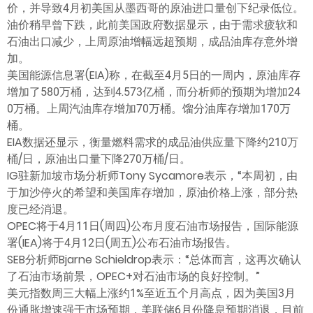
价，并导致4月初美国从墨西哥的原油进口量创下纪录低位。
油价稍早曾下跌，此前美国政府数据显示，由于需求疲软和
石油出口减少，上周原油增幅远超预期，成品油库存意外增
加。
美国能源信息署(EIA)称，在截至4月5日的一周内，原油库存
增加了580万桶，达到4.573亿桶，而分析师的预期为增加24
0万桶。上周汽油库存增加70万桶。馏分油库存增加170万
桶。
EIA数据还显示，衡量燃料需求的成品油供应量下降约210万
桶/日，原油出口量下降270万桶/日。
IG驻新加坡市场分析师Tony Sycamore表示，“本周初，由
于加沙停火的希望和美国库存增加，原油价格上涨，部分热
度已经消退。
OPEC将于4月11日(周四)公布月度石油市场报告，国际能源
署(IEA)将于4月12日(周五)公布石油市场报告。
SEB分析师Bjarne Schieldrop表示：“总体而言，这再次确认
了石油市场前景，OPEC+对石油市场的良好控制。”
美元指数周三大幅上涨约1%至近五个月高点，因为美国3月
份通胀增速强于市场预期，美联储6月份降息预期消退，目前