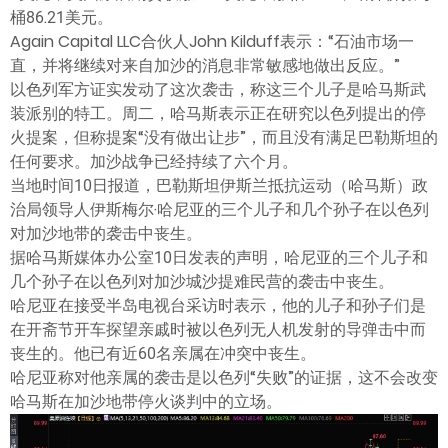
ไทย
桶86.21美元。
Again Capital LLC合伙人John Kilduff表示：“石油市场一
直，并将继续对来自加沙的消息非常敏感地做出反应。”
以色列军方证实发动了这次袭击，称这三个儿子是哈马斯武
装派别的特工。周二，哈马斯表示正在研究以色列提出的停
火提案，但称提案“没有做出让步”，而且没有满足巴勒斯坦的
任何要求。加沙战争已经持续了六个月。
当地时间10日报道，巴勒斯坦伊斯兰抵抗运动（哈马斯）政
治局领导人伊斯梅尔·哈尼亚的三个儿子和几个孙子在以色列
对加沙地带的袭击中丧生。
据哈马斯媒体办公室10日发表的声明，哈尼亚的三个儿子和
几个孙子在以色列对加沙城沙提难民营的袭击中丧生。
哈尼亚在接受半岛电视台采访时表示，他的儿子和孙子们是
在开斋节开车探望亲戚时被以色列无人机发射的导弹击中而
丧生的。他已有近60名亲属在冲突中丧生。
哈尼亚称对他亲属的袭击是以色列“失败”的证据，这不会改变
哈马斯在加沙地带停火谈判中的立场。