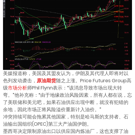
美媒报道称，美国及其盟友认为，伊朗及其代理人即将对以
色列发动袭击，
原油期货
随之上涨。Price Futures Group高
级
市场分析
师Phil Flynn表示：“该消息导致市场出现大转
弯。”他补充称：“由于地缘政治风险因素，所有人都在说，忘
了美联储和美元吧，如果石油供应出现中断，就没有犯错的
余地，因此市场正将风险溢价重新计入油价。”
冲突持续可能会拖累其他国家，特别是哈马斯的支持者、石
油输出国组织(OPEC)第三大产油国伊朗。
墨西哥决定限制原油出口以供应国内炼油厂，这也支撑了油