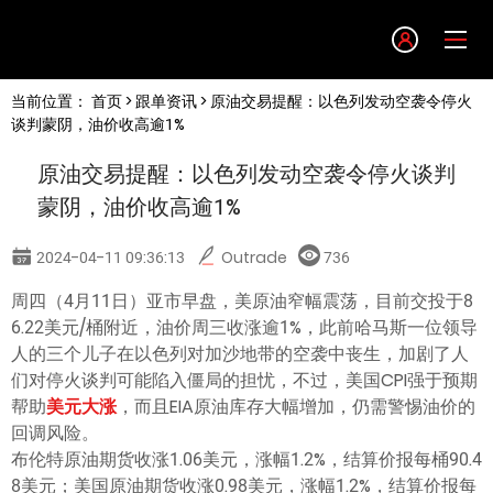
Language
当前位置：
首页
>
跟单资讯
> 原油交易提醒：以色列发动空袭令停火
English
谈判蒙阴，油价收高逾1%
原油交易提醒：以色列发动空袭令停火谈判
简体中文
蒙阴，油价收高逾1%
繁體中文
2024-04-11 09:36:13
Outrade
736
周四（4月11日）亚市早盘，美原油窄幅震荡，目前交投于8
한글
6.22美元/桶附近，油价周三收涨逾1%，此前哈马斯一位领导
人的三个儿子在以色列对加沙地带的空袭中丧生，加剧了人
日本語
们对停火谈判可能陷入僵局的担忧，不过，美国CPI强于预期
帮助
美元大涨
，而且EIA原油库存大幅增加，仍需警惕油价的
回调风险。
Tiếng việt
布伦特原油期货收涨1.06美元，涨幅1.2%，结算价报每桶90.4
8美元；美国原油期货收涨0.98美元，涨幅1.2%，结算价报每