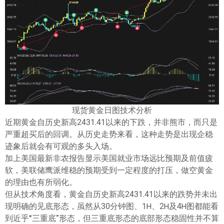
ไทย
现货黄金日图技术分析
近期黄金自历史新高2431.41以来的下跌，并非熊市，而只是
严重超买后的回调。从历史走势来看，这种走势是出现企稳
迹象后就会有可观的多头入场。
加上美国最新非农报告显示美国就业市场远比预期及前值疲
软，美联储鹰派维稳的预期受到一定程度的打压，做空黄金
的理由也有所弱化。
但从技术角度看，黄金自历史新高2431.41以来的跌势并未出
现明确的见底形态，虽然从30分钟图、1H、2H及4H图都能看
到近乎“三重底”形态，但三重底形态的底部形态稳固性并不算