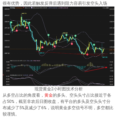
很有优势，因此若触发反弹后遇到阻力容易引发空头入场
现货黄金2小时图技术分析
从多空占比的角度看，
黄金
的多头、空头头寸占比接近于各
占50%，截至非农后日图收盘，有平台的多头及空头头寸分
布减少了5%及减少了6%，说明黄金多空信号不明，多空都比
较谨慎。