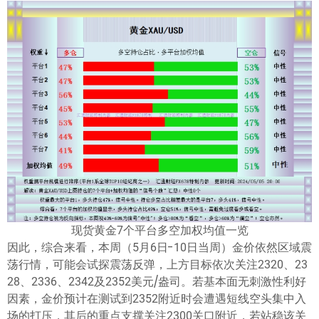
现货黄金7个平台多空加权均值一览
因此，综合来看，本周（5月6日-10日当周）金价依然区域震
荡行情，可能会试探震荡反弹，上方目标依次关注2320、23
28、2336、2342及2352美元/盎司。若基本面无刺激性利好
因素，金价预计在测试到2352附近时会遭遇短线空头集中入
场的打压，其后的重点支撑关注2300关口附近，若站稳该关