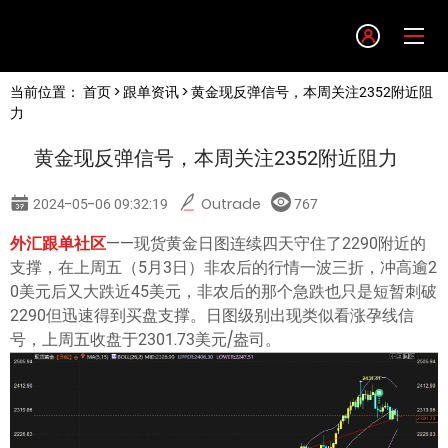
Language
当前位置：
首页
>
跟单资讯
> 黄金现反弹信号，本周关注2352附近阻
English
力
黄金现反弹信号，本周关注2352附近阻力
简体中文
2024-05-06 09:32:19
Outrade
767
繁體中文
外汇跟单社区
——现货黄金日图连续四天守住了2290附近的
支撑，在上周五（5月3日）非农后的行情一波三折，冲高逾2
한글
0美元后又大跌近45美元，非农后的那个急跌也只是短暂刺破
2290但迅速得到买盘支撑。日图级别出现类似看涨孕线信
号，上周五收盘于2301.73美元/盎司。
日本語
Tiếng việt