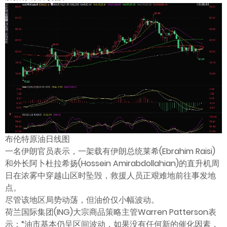
ไทย
布伦特原油日线图
一名伊朗官员表示，一架载有伊朗总统莱希(Ebrahim Raisi)
和外长阿卜杜拉希扬(Hossein Amirabdollahian)的直升机周
日在浓雾中穿越山区时坠毁，救援人员正艰难地前往事发地
点。
尽管该地区局势动荡，但油价仅小幅波动。
荷兰国际集团(ING)大宗商品策略主管Warren Patterson表
示：“油市基本仍呈区间波动，如果没有任何新的催化因素，