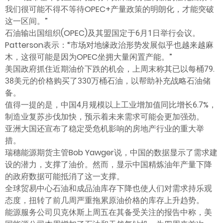
我们很可能不得不等待OPEC+产量政策的明朗化，才能突破
这一区间。”
石油输出国组织(OPEC)及其盟国定于6月1日举行会议。
Patterson表示：“市场对地缘政治形势发展似乎也越来越麻
木，这很可能是因为OPEC坐拥大量闲置产能。”
美国政府抓住近期油价下跌的机会，上周末称其已以每桶79.
38美元的价格购买了330万桶石油，以帮助补充战略石油储
备。
值得一提的是，中国4月规模以上工业增加值同比增长6.7%，
制造业复苏步伐加快，预示着未来需求可能会更加强劲。
亚洲大国还宣布了稳定受危机影响的房地产行业的重大举
措。
瑞穗能源期货主管Bob Yawger说，中国的数据显示了需求建
设的潜力，支撑了油价。然而，显示中国精炼油年产量下降
的政府数据可能抵消了这一支撑。
全球贸易中心石油和成品油库存下降也使人们对需求持乐观
态度，扭转了前几周严重拖累原油价格的库存上升趋势。
能源服务公司贝克休斯上周五在其备受关注的报告中称，美