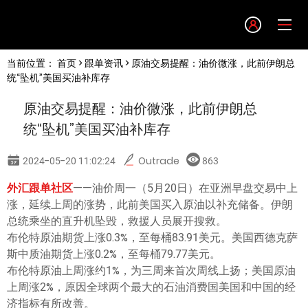
Language
当前位置：
首页
>
跟单资讯
> 原油交易提醒：油价微涨，此前伊朗总
English
统“坠机”美国买油补库存
原油交易提醒：油价微涨，此前伊朗总
简体中文
统“坠机”美国买油补库存
繁體中文
2024-05-20 11:02:24
Outrade
863
外汇跟单社区
——油价周一（5月20日）在亚洲早盘交易中上
한글
涨，延续上周的涨势，此前美国买入原油以补充储备。伊朗
总统乘坐的直升机坠毁，救援人员展开搜救。
日本語
布伦特原油期货上涨0.3%，至每桶83.91美元。美国西德克萨
斯中质油期货上涨0.2%，至每桶79.77美元。
布伦特原油上周涨约1%，为三周来首次周线上扬；美国原油
Tiếng việt
上周涨2%，原因全球两个最大的石油消费国美国和中国的经
济指标有所改善。