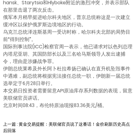
hansk、Starytsia和Hlyboke附近的激烈冲突，并表示部队
在那里击退了两次反击。
俄军本月稍早挺进哈尔科夫地区，普京总统称这是一次建立
缓冲区以保护俄罗斯边境地区的行动。
乌克兰总统泽连斯基周一受访时称，哈尔科夫北部的局势目
前“得到控制”。
国际刑事法院(ICC)检察官周一表示，他已请求对以色列总理
内塔尼亚胡、其国防部长以及三名哈马斯领导人发出逮捕
令，理由是涉嫌战争罪。
伊朗总统莱希及外长阿卜杜拉希扬已确认在直升机坠毁事件
中遇难，副总统将根据宪法接任总统一职，伊朗新一届总统
选举定于6月28日举行。
本交易日投资者需要留意API原油库存系列数据的表现，留意
美联储官员讲话。
北京时间08:43，布伦特原油现报83.36美元/桶。
上一篇 : 黄金交易提醒：美联储官员说了这番话！金价刷新历史高点
后回落