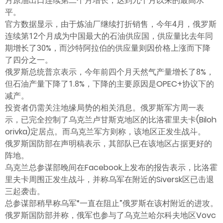
月原油出口连续第二个月增长，达到九个月以来的最高水
平。
官方数据显示，由于炼油厂继续打折销售，今年4月，俄罗斯
连续第12个月成为中国最大的石油供应国，供应量比去年同
期增长了30%，而沙特阿拉伯的供应量则因价格上涨而下降
了四分之一。
俄罗斯总统普京表示，今年前四个月天然气产量增长了8%，
但石油产量下降了1.8%，下降的主要原因是OPEC+协议下的
减产。
投资者仍需关注地缘局势的相关消息。俄罗斯军方周一表
示，已完全控制了乌克兰卢甘斯克地区的比洛霍里夫卡(Biloh
orivka)定居点。而乌克兰军方则称，该地区正发生战斗。
俄罗斯国防部在声明稿表示，其部队已在该地区占据更好的
阵地。
乌克兰总参谋部晚间在Facebook上发布的报告表示，比洛霍
里夫卡周围正发生战斗，并称乌军在附近的Siversk区已击退
三起袭击。
总参谋部稍早称乌军“一直在阻止”俄罗斯在该村附近的进攻。
俄罗斯国防部并称，俄军也参与了乌克兰哈尔科夫地区Vovc