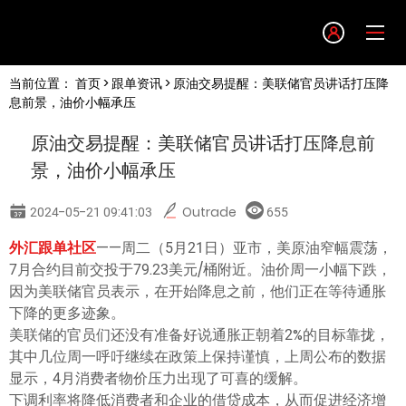
Language
当前位置：
首页
>
跟单资讯
> 原油交易提醒：美联储官员讲话打压降
English
息前景，油价小幅承压
原油交易提醒：美联储官员讲话打压降息前
简体中文
景，油价小幅承压
繁體中文
2024-05-21 09:41:03
Outrade
655
外汇跟单社区
——周二（5月21日）亚市，美原油窄幅震荡，
한글
7月合约目前交投于79.23美元/桶附近。油价周一小幅下跌，
因为美联储官员表示，在开始降息之前，他们正在等待通胀
日本語
下降的更多迹象。
美联储的官员们还没有准备好说通胀正朝着2%的目标靠拢，
其中几位周一呼吁继续在政策上保持谨慎，上周公布的数据
Tiếng việt
显示，4月消费者物价压力出现了可喜的缓解。
下调利率将降低消费者和企业的借贷成本，从而促进经济增