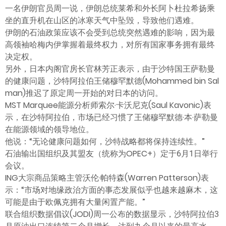
一名伊朗官员周一说，伊朗总统莱希和外长阿卜杜拉希扬乘
坐的直升机在山区的冰寒天气中坠毁，导致他们遇难。
伊朗的石油政策应该不会受到总统突然遇难的影响，因为最
高领袖哈梅内伊掌握着最终权力，对所有国家事务拥有最终
决定权。
另外，日本内阁官房长官林芳正表示，由于沙特国王萨勒曼
的健康问题，沙特阿拉伯王储穆罕默德(Mohammed bin Sal
man)推迟了原定周一开始的对日本的访问。
MST Marquee能源分析师索尔·卡沃尼克(Saul Kavonic)表
示，在沙特阿拉伯，市场已经习惯了王储穆罕默德·本·萨勒曼
在能源领域的领导地位。
他说：“无论健康问题如何，沙特战略都将保持连续性。”
石油输出国组织及其盟友（统称为OPEC+）定于6月1日举行
会议。
ING大宗商品策略主管沃伦·帕特森(Warren Patterson)表
示：“市场对地缘政治方面的事态发展似乎也越来越麻木，这
可能是由于欧佩克拥有大量闲置产能。”
联合组织数据倡议(JODI)周一公布的数据显示，沙特阿拉伯3