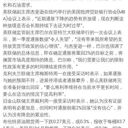
ไทย
长和石油需求。
美联储副主席杰斐逊在纽约举行的美国抵押贷款银行协会(MB
A)会议上表示，“近期通胀下降的趋势有所放缓，现在判断这
种放缓是否会长期持续下去还为时过早”。
美联储监管副主席巴尔在亚特兰大联储举行的一次会议上表
示，第一季度通胀数据“令人失望”，“没有带来我所希望的支
持放宽货币政策的信心增强”。与杰斐逊一样，巴尔也强调了
美联储的总体信息，即在确定通胀将重回2%的目标之前，将
搁置市场高度期待的降息。巴尔称，“我们需要让我们的限制
性政策有更多的时间继续发挥作用。”
克利夫兰联储主席梅斯特周一在接受采访时表示，如果通胀
与她的预期不符，进展停滞或者通胀攀升，那么美联储将完
全准备好做出回应，“要么将利率维持在当前水平更长时间，
要么在适当的情况下提高利率”。
旧金山联储主席戴利周一接受采访时表示，她认为没有证据
表明有必要加息，但同时对通胀朝着2%回落“没有信心”，并
认为没有降息的紧迫性。
布伦特原油期货周一下跌0.27美元，或0.3%，报收于每桶83.7