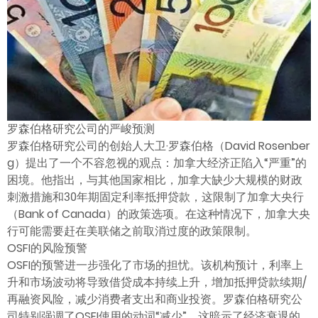
ไทย
罗森伯格研究公司的严峻预测
罗森伯格研究公司的创始人大卫·罗森伯格（David Rosenber
g）提出了一个不容忽视的观点：加拿大经济正陷入“严重”的
困境。他指出，与其他国家相比，加拿大缺少大规模的财政
刺激措施和30年期固定利率抵押贷款，这限制了加拿大央行
（Bank of Canada）的政策选项。在这种情况下，加拿大央
行可能需要赶在美联储之前取消过度的政策限制。
OSFI的风险预警
OSFI的预警进一步强化了市场的担忧。该机构预计，利率上
升和市场波动将导致借贷成本持续上升，增加抵押贷款续期/
再融资风险，减少消费者支出和商业投资。罗森伯格研究公
司特别强调了OSFI使用的动词“减少”，这暗示了经济衰退的