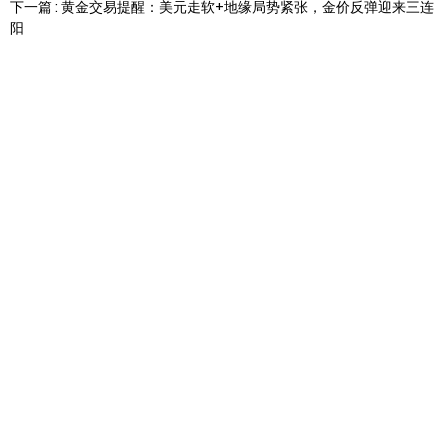
下一篇 : 黄金交易提醒：美元走软+地缘局势紧张，金价反弹迎来三连
阳