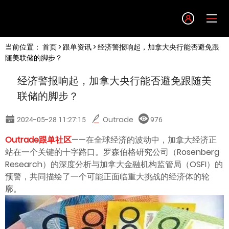
Language
当前位置：
首页
>
跟单资讯
> 经济警报响起，加拿大央行能否避免跟
English
随美联储的脚步？
经济警报响起，加拿大央行能否避免跟随美
简体中文
联储的脚步？
繁體中文
2024-05-28 11:27:15
Outrade
976
Outrade跟单社区
——在全球经济的波动中，加拿大经济正
한글
站在一个关键的十字路口。罗森伯格研究公司（Rosenberg
Research）的深度分析与加拿大金融机构监管局（OSFI）的
日本語
预警，共同描绘了一个可能正面临重大挑战的经济体的轮
廓。
Tiếng việt