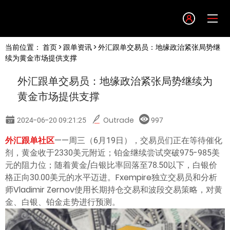
Language
当前位置：
首页
>
跟单资讯
> 外汇跟单交易员：地缘政治紧张局势继
English
续为黄金市场提供支撑
外汇跟单交易员：地缘政治紧张局势继续为
简体中文
黄金市场提供支撑
繁體中文
2024-06-20 09:21:25
Outrade
997
外汇跟单社区
——周三（6月19日），交易员们正在等待催化
한글
剂，黄金收于2330美元附近；铂金继续尝试突破975-985美
元的阻力位；随着黄金/白银比率回落至78.50以下，白银价
日本語
格正向30.00美元的水平迈进。Fxempire独立交易员和分析
师Vladimir Zernov使用长期持仓交易和波段交易策略，对黄
金、白银、铂金走势进行预测。
Tiếng việt