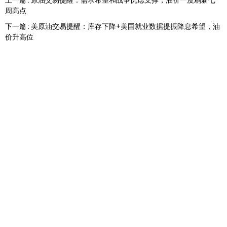
上一篇 : 原油交易提醒：需求希望和战争忧虑支撑，油价一度刷新七
周高点
下一篇 : 美原油交易提醒：库存下降+美国就业数据提振降息希望，油
价升高位