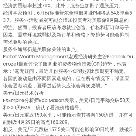
经济的贡献率超过70%。此外，服务业加剧了通胀压力。
经济学家预测，6月份标准普尔全球服务业PMI将从54.8降至5
3.7。服务业活动减弱可能会增加投资者对美联储9月降息的
押注。然而，投资者应该考虑就业创造、价格和新订单等子
因素。需求环境减弱以及新订单和价格下降趋势可能会抑制
需求驱动的通胀。
服务业通胀仍是美联储关注的重点。
Pictet Wealth Management宏观经济研究主管Frederik Du
crozet最近讨论了服务业消费者物价指数(CPI)趋势，他表
示：“毫无疑问，最近几份服务业CPI数据比预期更不稳定。
各国的波动是由不同因素造成的，但在所有情况下，噪音应
该会逐渐消退，夏季过后势头应该会再次减弱。”
美元/日元技术分析
FXEmpire分析师Bob Mason表示，美元/日元平稳突破50天
和200天EMA，确认了看涨价格信号。
美元/日元重返159水平，可能预示着其将向160迈进，并有可
能触及4月29日的高点160.209。
相反，美元/日元跌破157.5关口可能会影响50日均线，跌破5