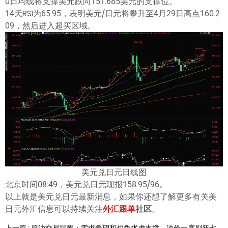
0日均线将支撑美元跌向151.685美元的支撑位。
14天RSI为65.95，表明美元/日元将攀升至4月29日高点160.2
09，然后进入超买区域。
美元兑日元日线图
北京时间08:49，美元兑日元现报158.95/96。
以上就是美元兑日元最新消息，如果你还想了解更多有关美
日元外汇信息可以持续关注
外汇跟单
社区
。