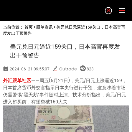
Language
当前位置：
首页
>
跟单资讯
> 美元兑日元逼近159关口，日本高官再
English
度发出干预警告
美元兑日元逼近159关口，日本高官再度发
简体中文
出干预警告
繁體中文
2024-06-21 09:55:07
Outrade
823
外汇跟单社区
——周五(6月21日)，美元/日元上涨逼近159，
한글
日本首席货币外交官指示日本央行进行干预，这意味着市场
仍需警惕“黑天鹅”事件随时上演。技术分析指出，美元/日元
日本語
进入超买前，有望突破160大关。
Tiếng việt