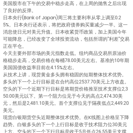
美国股市在下午的交易中稳步走高，在上周的抛售之后出现
了良好的反弹。
日本央行(Bank of Japan)周三将主要利率从零上调至0.2
5%。日本央行还表示，将把政府债券购买量减少一半。这一
消息使日元对美元升值。日本收紧货币政策，加上美国今年
可能降息，已经改变了全球投资流动，包括所谓的"利差"交易
正在平仓。
今天主要外部市场的美元指数走低。纽约商品交易所原油价
格稳步走高，交易价格在每桶78.00美元左右。基准的10年期
美国国债收益率目前在4.15%左右。
从技术上讲，现货黄金多头拥有稳固的短期整体技术优势。
多头的下一个上行目标是在合约高位2537.70美元上方收盘。
空头的下一个近期下行目标是将期货价格推至技术支撑位2,3
50.00美元以下。第一个阻力位见于今天的高点2,474.30美
元，然后是2,481.10美元。首个支撑位见于隔夜低点2,449.20
美元。
现货白银期货空头近期整体技术优势。在K线图上价格呈下降
趋势。白银多头的下一个上行目标是收于技术阻力位30美元
上方。空头的下一个下行目标是收于5月低点26.55美元支撑