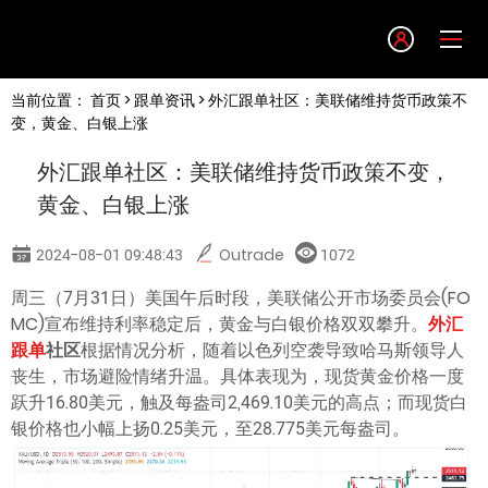
Language
当前位置：
首页
>
跟单资讯
> 外汇跟单社区：美联储维持货币政策不
English
变，黄金、白银上涨
外汇跟单社区：美联储维持货币政策不变，
简体中文
黄金、白银上涨
繁體中文
2024-08-01 09:48:43
Outrade
1072
周三（7月31日）美国午后时段，美联储公开市场委员会(FO
한글
MC)宣布维持利率稳定后，黄金与白银价格双双攀升。
外汇
跟单
社区
根据情况分析，随着以色列空袭导致哈马斯领导人
日本語
丧生，市场避险情绪升温。具体表现为，现货黄金价格一度
跃升16.80美元，触及每盎司2,469.10美元的高点；而现货白
银价格也小幅上扬0.25美元，至28.775美元每盎司。
Tiếng việt