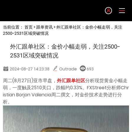
Language
当前位置：
首页
>
跟单资讯
> 外汇跟单社区：金价小幅走弱，关注
English
2500-2531区域突破情况
外汇跟单社区：金价小幅走弱，关注2500-
简体中文
2531区域突破情况
繁體中文
2024-08-27 14:23:38
Outrade
693
周二(8月27日)亚市早盘，
外汇跟单社区
分析现货黄金小幅走
한글
弱，一度触及2510关口，跌幅约0.33%。FXStreet分析师Chr
istian Borjon Valencia周二撰文，对金价技术走势进行分
日本語
析。
Tiếng việt