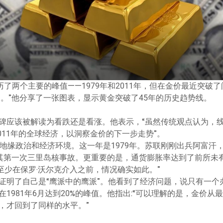
历了两个主要的峰值——1979年和2011年，但在金价最近突破
部。”他分享了一张图表，显示黄金突破了45年的历史趋势线。
碑应该被解读为看跌还是看涨。他表示，“虽然传统观点认为，
2011年的全球经济，以洞察金价的下一步走势”。
缘政治和经济环境。这一年是1979年。苏联刚刚出兵阿富汗，玛格丽特
历其第一次三里岛核事故。更重要的是，通货膨胀率达到了前所未有
至少在保罗·沃尔克介入之前，情况确实如此。”
证明了自己是“鹰派中的鹰派”。他看到了经济问题，说只有一个
981年6月达到20%的峰值。他指出:“可以理解的是，金价从最
，才回到了同样的水平。”