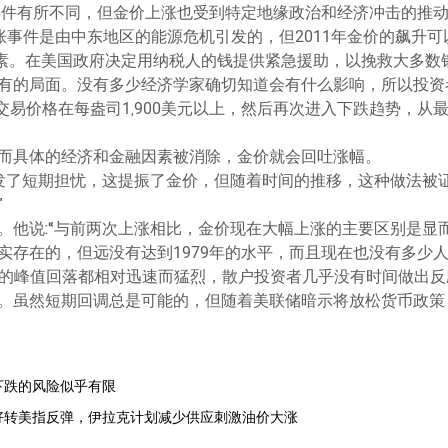
的事件有所不同，但金价上涨也受到特定地缘政治和经济冲击的推
膨胀事件是由中东地区的能源危机引发的，但2011年金价的飙升
素。在美国政府决定用纳税人的钱提供紧急援助，以挽救大多数
有的局面。没有多少经济学家确切知道会有什么影响，所以投资
的交易价格在每盎司1,900美元以上，然后再次进入下跌趋势，
而具体的经济和金融因素被消除，金价就会回吐涨幅。
引发了短期担忧，这提振了金价，但随着时间的推移，这种做法被
”
。他说:“与前两次上涨相比，金价现在大幅上涨的主要区别是显
实存在的，但远没有达到1979年的水平，而且现在也没有多少人
011年的峰值回落都相对迅速而猛烈，散户投资者几乎没有时间做
。虽然短期回调总是可能的，但随着美联储暗示将放松货币政策
剧下跌的风险似乎有限
据好转美指反弹，伊拉克计划减少供应刺激油价大涨