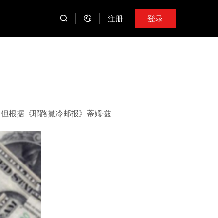
注册
登录
，但根据《耶路撒冷邮报》蒂姆·兹