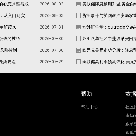
的心态调整与成
2026-08-03
美联储降息预期升温 黄金白
南：从入门到实
2026-08-03
货船事件与英国政治变局双
跟单解读风
2026-07-31
炒外汇学堂：outrade交
极致的技巧
2026-07-30
外汇跟单社区中斐波纳契回
资风险控制
2026-07-30
欧元兑美元走势分析：降息
走势要点
2026-07-29
美联储高利率预期强化 美元
帮助
数
帮助中心
社区
市场
跟单
跟单