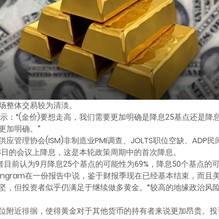
场整体交易较为清淡。
novo表示：“(金价)要想走高，我们需要更加明确是降息25基点还
更加明确。”
管理协会(ISM)非制造业PMI调查、JOLTS职位空缺、AD
18日的会议上降息，这是本轮政策周期中的首次降息。
l，投资者目前认为9月降息25个基点的可能性为69%，降息50个基点的
e Ingram在一份报告中说，鉴于财报季现在已经基本结束，而且
坚，但投资者似乎仍满足于继续做多黄金。“较高的地缘政治风
位附近徘徊，使得黄金对于其他货币的持有者来说更加昂贵。投