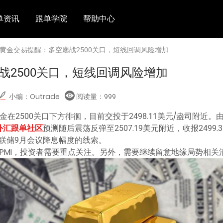
单资讯
跟单学院
帮助中心
 黄金交易提醒：多空鏖战2500关口，短线回调风险增加
战2500关口，短线回调风险增加
小编：Outrade
阅读量：
999
金在2500关口下方徘徊，目前交投于2498.11美元/盎司附近
外汇跟单社区
预测随后震荡反弹至2507.19美元附近，收报2499
联储9月会议降息幅度的线索。
业PMI，投资者需要重点关注。另外，需要继续留意地缘局势相关