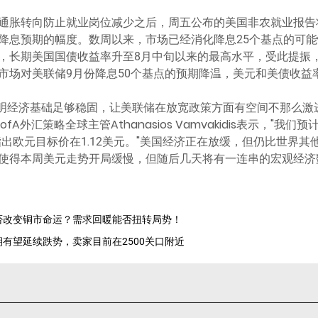
通胀转向防止就业岗位减少之后，周五公布的美国非农就业报告
降息预期的幅度。数周以来，市场已经消化降息25个基点的可能
，长期美国国债收益率升至8月中旬以来的最高水平，受此提振，
5。鉴于市场对美联储9月份降息50个基点的预期降温，美元和美债
也表明经济基础足够稳固，让美联储在放宽政策方面有空间不那么激
fA外汇策略全球主管Athanasios Vamvakidis表示，"
出欧元目标价在1.12美元。"美国经济正在放缓，但仍比世界其
使得本周美元走势开局缓慢，但随后几天将有一连串的宏观经济
会否改变铜市命运？需求回暖能否扭转局势！
期有望延续跌势，卖家目前在2500关口附近