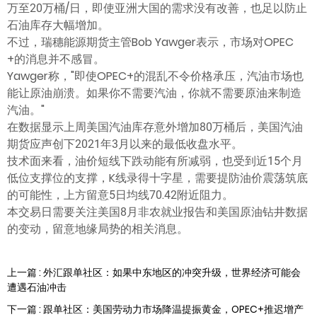
万至20万桶/日，即使亚洲大国的需求没有改善，也足以防止
石油库存大幅增加。
不过，瑞穗能源期货主管Bob Yawger表示，市场对OPEC
+的消息并不感冒。
Yawger称，"即使OPEC+的混乱不令价格承压，汽油市场也
能让原油崩溃。如果你不需要汽油，你就不需要原油来制造
汽油。"
在数据显示上周美国汽油库存意外增加80万桶后，美国汽油
期货应声创下2021年3月以来的最低收盘水平。
技术面来看，油价短线下跌动能有所减弱，也受到近15个月
低位支撑位的支撑，K线录得十字星，需要提防油价震荡筑底
的可能性，上方留意5日均线70.42附近阻力。
本交易日需要关注美国8月非农就业报告和美国原油钻井数据
的变动，留意地缘局势的相关消息。
上一篇 : 外汇跟单社区：如果中东地区的冲突升级，世界经济可能会
遭遇石油冲击
下一篇 : 跟单社区：美国劳动力市场降温提振黄金，OPEC+推迟增产