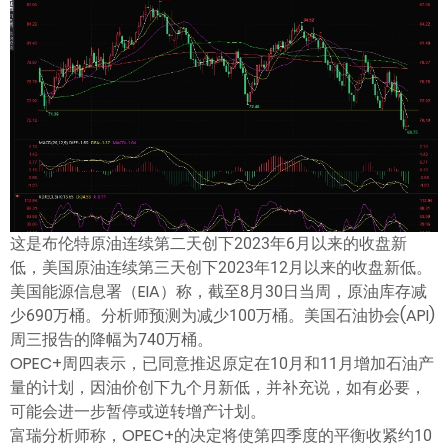
ไทย
这是布伦特原油连续第二天创下2023年6月以来的收盘新
低，美国原油连续第三天创下2023年12月以来的收盘新低。
美国能源信息署（EIA）称，截至8月30日当周，原油库存减
少690万桶。分析师预测为减少100万桶。美国石油协会(API)
周三报告的降幅为740万桶。
OPEC+周四表示，已同意推迟原定在10月和11月增加石油产
量的计划，因油价创下九个月新低，并补充说，如有必要，
可能会进一步暂停或逆转增产计划。
富瑞分析师称，OPEC+的决定将使第四季度的平衡收紧约10