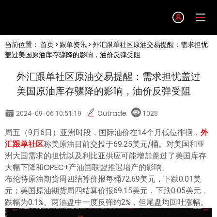
Language
当前位置：
首页
>
跟单资讯
> 外汇跟单社区原油交易提醒：需求担忧
English
盖过美国原油库存骤降的影响，油价反弹受阻
外汇跟单社区原油交易提醒：需求担忧盖过
简体中文
美国原油库存骤降的影响，油价反弹受阻
繁體中文
2024-09-06 10:51:19
Outrade
1028
周五（9月6日）亚洲时段，国际油价在14个月低位徘徊，
外
한글
汇跟单社区
称美原油目前交投于69.25美元/桶。对美国和亚
洲大国需求的担忧以及利比亚供应可能增加盖过了美国库存
日本語
大幅下降和OPEC+产油国联盟推迟增产的影响。
布伦特原油期货周四结算价报每桶72.69美元，下跌0.01美
元；美国原油期货周四结算价报69.15美元，下跌0.05美元，
Tiếng việt
跌幅为0.1%。两油盘中一度反弹约2%，但尾盘均回吐涨幅。