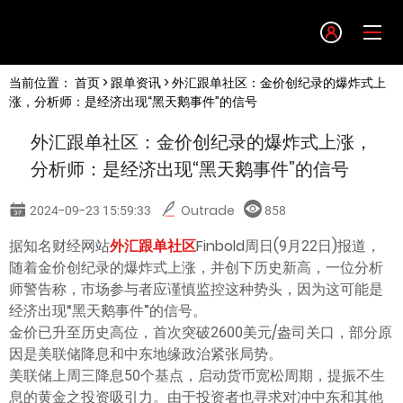
Language
当前位置：
首页
>
跟单资讯
> 外汇跟单社区：金价创纪录的爆炸式上
English
涨，分析师：是经济出现“黑天鹅事件”的信号
外汇跟单社区：金价创纪录的爆炸式上涨，
简体中文
分析师：是经济出现“黑天鹅事件”的信号
繁體中文
2024-09-23 15:59:33
Outrade
858
据知名财经网站
外汇跟单社区
Finbold周日(9月22日)报道，
한글
随着金价创纪录的爆炸式上涨，并创下历史新高，一位分析
师警告称，市场参与者应谨慎监控这种势头，因为这可能是
日本語
经济出现“黑天鹅事件”的信号。
金价已升至历史高位，首次突破2600美元/盎司关口，部分原
因是美联储降息和中东地缘政治紧张局势。
Tiếng việt
美联储上周三降息50个基点，启动货币宽松周期，提振不生
息的黄金之投资吸引力。由于投资者也寻求对冲中东和其他