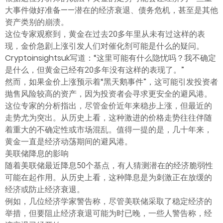
大事件做好准备——潜在的经济衰退、债务危机，甚至是其他
资产类别的崩溃。
这位专家观察到，黄金在过去20多年里从未有过这样的表
现，金价急剧上涨引发人们对催化剂可能是什么的疑问。
Cryptoinsightsuk写道：“这里可能有什么隐忧吗？我不确定
是什么，但黄金已经有20多年没有这样的表现了。”
然而，如果金价上涨预示着“黑天鹅事件”，这可能引发投资者
抛售风险较高的资产，因为投资者会寻求更安全的避风港。
这位专家的分析指出，尽管金价近年来稳步上涨，但最近的
走势尤为突出。从历史上看，这种激进的价格走势往往伴随
着重大的不确定性或市场混乱。值得一提的是，几十年来，
黄金一直是经济动荡期间的避风港。
美联储降息的影响
随着美联储最近降息50个基点，有人猜测潜在的经济脆弱性
可能在起作用。从历史上看，这种降息是为刺激正在放缓的
经济或防止经济衰退。
例如，几位经济学家警告称，尽管美联储采取了稳定经济的
举措，但要阻止经济衰退可能为时已晚，一些人警告称，经