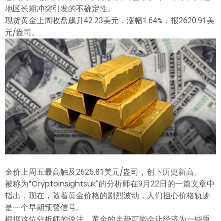
ไทย
地区长期冲突引发的不确定性。
现货黄金上周收盘飙升42.23美元，涨幅1.64%，报2620.91美
元/盎司。
金价上周五最高触及2625.81美元/盎司，创下历史新高。
被称为“Cryptoinsightsuk”的分析师在9月22日的一篇文章中
指出，现在，随着黄金价格的剧烈波动，人们担心价格轨迹
是一个早期预警信号。
根据这位分析师的说法，黄金的走势可能会让经济为一些重