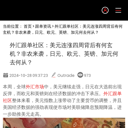
Language
当前位置：
首页
>
跟单资讯
> 外汇跟单社区：美元连涨四周背后有何
English
玄机？非农来袭，日元、欧元、英镑、加元何去何从？
外汇跟单社区：美元连涨四周背后有何玄
简体中文
机？非农来袭，日元、欧元、英镑、加元何
去何从？
繁體中文
2024-10-28 09:37:23
Outrade
973
한글
本周，全球
外汇市场
中，美元继续走强，日元在大选前出现
反弹，而欧元和英镑则在经济数据的冲击下承压。
外汇跟单
日本語
社区
整体来看，美元指数上涨带动了主要货币的调整，并且
美国经济数据的强劲表现使市场对美联储降息预期降温，进
一步助推美元走高。
Tiếng việt