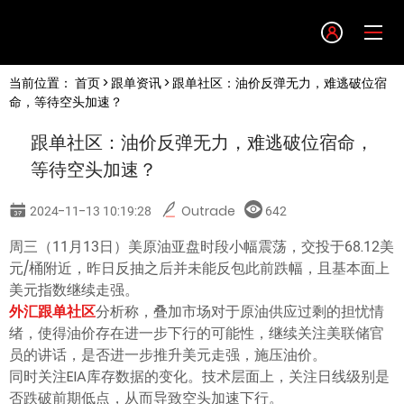
Language
当前位置：
首页
>
跟单资讯
> 跟单社区：油价反弹无力，难逃破位宿
English
命，等待空头加速？
跟单社区：油价反弹无力，难逃破位宿命，
简体中文
等待空头加速？
繁體中文
2024-11-13 10:19:28
Outrade
642
周三（11月13日）美原油亚盘时段小幅震荡，交投于68.12美
한글
元/桶附近，昨日反抽之后并未能反包此前跌幅，且基本面上
美元指数继续走强。
日本語
外汇跟单社区
分析称，叠加市场对于原油供应过剩的担忧情
绪，使得油价存在进一步下行的可能性，继续关注美联储官
员的讲话，是否进一步推升美元走强，施压油价。
Tiếng việt
同时关注EIA库存数据的变化。技术层面上，关注日线级别是
否跌破前期低点，从而导致空头加速下行。