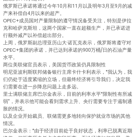
俄罗斯已承诺将通过今年10月和11月以及明年3月至9月的减
产来补偿自4月以来的超产。
OPEC+成员国对产量限制的遵守情况备受关注，特别是伊拉
克和哈萨克斯坦，这两个国家一直在超额生产，并已承诺进
行额外减产以补偿超出部分。
上周，俄罗斯副总理亚历山大·诺瓦克表示，俄罗斯将遵守对
OPEC+集团的承诺，并已达到承诺的900万桶/日的石油产量
水平。
两位美联储官员表示，美国货币政策仍具限制性
明尼亚波利斯联邦储备银行主席卡什卡利表示，“我认为，我
们仍处于适度紧缩的立场，但最终经济将引导我们，决定我
们需要在进一步降息问题上走多远。
里士满联储主席巴尔金表示，目前的利率水平“限制性有所减
弱”，并表示他可能会看到需求上升、央行需要专注于遏制通
胀的情况。
以及企业开始裁员、联储需更多地转向保护就业市场的其他
情况。
巴尔金表示：“由于经济目前处于良好状态，利率已脱离近期