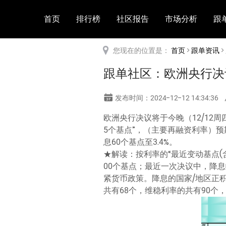
首页
排行榜
社区报告
市场分析
跟
您现在的位置是：
首页
>
跟单资讯
>
跟单社区：欧洲央行决议
发布时间：2024-12-12 14:34:36
欧洲央行决议将于今晚（12/12周四
5个基点”，（主要再融资利率）预期
息60个基点至3.4%。
★解读：按利率的“最近变动基点(
00个基点；最近一次决议中，降息
紧货币政策。降息的国家/地区正
共有68个，维稳利率的共有90个，加