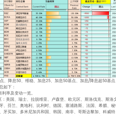
、降息50、维稳、加息25、加息50基点、加息/降息超50基点
总如下：
新利率及变动一览。
/地区：美国、瑞士、拉脱维亚、卢森堡、欧元区、斯洛伐克、斯洛
牙、芬兰、奥地利、比利时、德国、塞浦路斯、法国、希腊、秘
、牙买加、多米尼加共和国、韩国、南非、哥斯达黎加、科威特