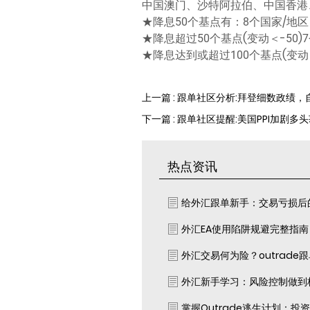
中国澳门、沙特阿拉伯、中国香港
★降息50个基点有：8个国家/
★降息超过50个基点(变动＜-5
★降息达到或超过100个基点(变动
上一篇 : 跟单社区分析:拜登细数政绩，
下一篇 : 跟单社区提醒:美国PPI加剧
热点资讯
给外汇跟单新手：交易亏损后
外汇EA使用陷阱规避完整指
外汇交易何为险？outrade
外汇新手学习：风险控制做到
掌握Outrade逃生计划：投