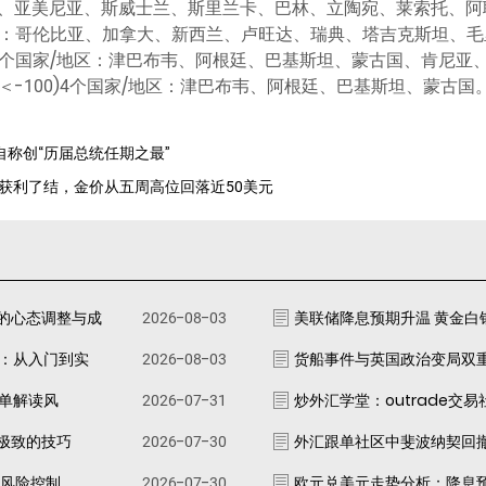
、亚美尼亚、斯威士兰、斯里兰卡、巴林、立陶宛、莱索托、阿
地区：哥伦比亚、加拿大、新西兰、卢旺达、瑞典、塔吉克斯坦、
0)7个国家/地区：津巴布韦、阿根廷、巴基斯坦、蒙古国、肯尼
＜-100)4个国家/地区：津巴布韦、阿根廷、巴基斯坦、蒙古国
自称创“历届总统任期之最”
多头获利了结，金价从五周高位回落近50美元
的心态调整与成
2026-08-03
美联储降息预期升温 黄金白
南：从入门到实
2026-08-03
货船事件与英国政治变局双
跟单解读风
2026-07-31
炒外汇学堂：outrade交
极致的技巧
2026-07-30
外汇跟单社区中斐波纳契回
资风险控制
2026-07-30
欧元兑美元走势分析：降息