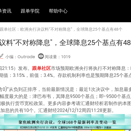
单资讯
跟单学院
帮助中心
 跟单社区：欧洲央行决议料“不对称降息”，全球降息25个基点有48个
料“不对称降息”，全球降息25个基点有4
小编：Outrade
阅读量：
1019
21:15）发布。
跟单社区
市场预期欧洲央行将执行不对称降息：
值：3.15%，前值：3.4%。存款机制利率也是预期降息25个基
含0)”从负到正排序，当前最新情况是：最近1次决议中，加息最
幅度最大的是：津巴布韦，其降息9500个基点；即-9500个基
积极执行货币宽松政策。更多内容参考请汇通财经析若制作的本
息的共有10个。汇通财经2024/12/12周四11:28更新。