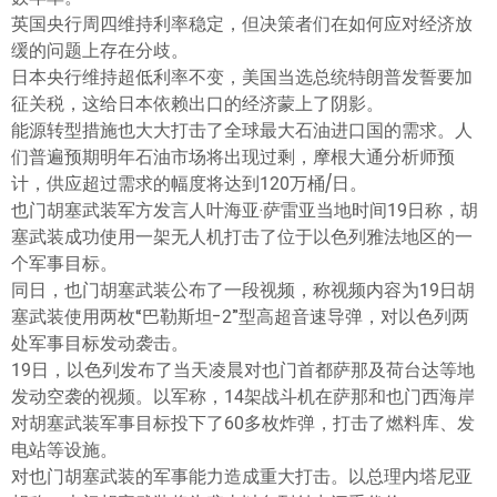
英国央行周四维持利率稳定，但决策者们在如何应对经济放
缓的问题上存在分歧。
日本央行维持超低利率不变，美国当选总统特朗普发誓要加
征关税，这给日本依赖出口的经济蒙上了阴影。
能源转型措施也大大打击了全球最大石油进口国的需求。人
们普遍预期明年石油市场将出现过剩，摩根大通分析师预
计，供应超过需求的幅度将达到120万桶/日。
也门胡塞武装军方发言人叶海亚·萨雷亚当地时间19日称，胡
塞武装成功使用一架无人机打击了位于以色列雅法地区的一
个军事目标。
同日，也门胡塞武装公布了一段视频，称视频内容为19日胡
塞武装使用两枚“巴勒斯坦-2”型高超音速导弹，对以色列两
处军事目标发动袭击。
19日，以色列发布了当天凌晨对也门首都萨那及荷台达等地
发动空袭的视频。以军称，14架战斗机在萨那和也门西海岸
对胡塞武装军事目标投下了60多枚炸弹，打击了燃料库、发
电站等设施。
对也门胡塞武装的军事能力造成重大打击。以总理内塔尼亚