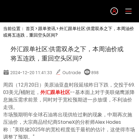
Language
当前位置：
首页
>
跟单资讯
> 外汇跟单社区:供需双杀之下，本周油价
English
或将五连跌，重回空头区间?
外汇跟单社区:供需双杀之下，本周油价或
简体中文
将五连跌，重回空头区间?
繁體中文
2024-12-20 11:41:33
Outrade
898
周四（12月20日）美原油亚盘时段延续昨日下跌，交投于69.
한글
03美元/桶附近，
外汇跟单社区
--基本面上对于美联储鹰派降
息施压需求前景，同时对于宽松预期进一步放缓，不利油价
日本語
走强。
市场预期明年全球石油将出现供给过剩的现象，中期再次施
压油价，大宗商品经纪商StoneX的分析师Alex Hodes
Tiếng việt
称："美联储2025年的宽松程度低于最初的估计，这使得市场
调整了预期。"