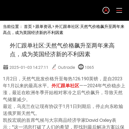
Language
当前位置：
首页
>
跟单资讯
> 外汇跟单社区:天然气价格飙升至两年来
English
高点，成为英国经济新的不利因素
外汇跟单社区:天然气价格飙升至两年来高
简体中文
点，成为英国经济新的不利因素
繁體中文
2025-01-03 14:27:11
Outrade
1065
1月2日，天然气批发价格升至每热126.190英镑，是自2023
한글
年1月以来的最高水平。
外汇跟单社区
——2024年气价稳步上
涨，最近在欧洲冬季开始相对寒冷之后气价飙升，导致天然
日本語
气储量减少。
最近，乌克兰在让现有协议于1月1日到期后，停止向东欧输
送俄罗斯天然气。
Tiếng việt
凯投宏观的首席气候与大宗商品经济学家David Oxley表
示：“这一消息打破了人们的希望，即找到最后解决方案以保