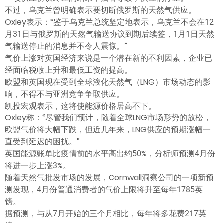
不过，乌克兰曾明确表示要切断俄罗斯的天然气供应。
Oxley表示：“鉴于乌克兰总统坚定地表示，乌克兰不会在12
月31日与俄罗斯的天然气输送协议到期后续签，1月1日天然
气输送停止的消息并不令人震惊。”
气价上涨对英国经济来说是一个潜在新的不利因素，企业已
经面临税收上升和最低工资的提高。
欧盟和英国现在受到全球液化天然气（LNG）市场动态的影
响，不得不与亚洲竞争争取供应。
凯投宏观表示，这将使能源价格居高不下。
Oxley称：“尽管我们预计，随着全球LNG市场形势的放松，
欧盟气价将大幅下跌，但近几年来，LNG供应的预期涨幅一
直受到延迟的困扰。”
英国能源账单比疫情前的水平高出约50%，分析师预测4月份
将进一步上涨3%。
随着天然气批发市场的发展，Cornwall洞察公司的一项新预
测发现，4月份普通消费者的气价上限将升至每年1785英
镑。
据预测，与从7月开始的三个月相比，每年将多花费217英