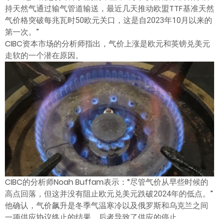
ไทย
持天然气通过输气管道输送，最近几天推动欧盟TTF基准天然
气价格突破每兆瓦时50欧元关口，这是自2023年10月以来的
第一次。”
CIBC资本市场的分析师指出，气价上涨是欧元和英镑兑美元
走软的一个潜在原因。
CIBC的分析师Noah Buffam表示：“尽管气价从早些时候的
高点回落，但这并没有阻止欧元兑美元跌破2024年的低点。”
他确认，气价飙升是冬季气温寒冷以及俄罗斯和乌克兰之间
一项供应协议终止的结果，后者导致了供应的停止。