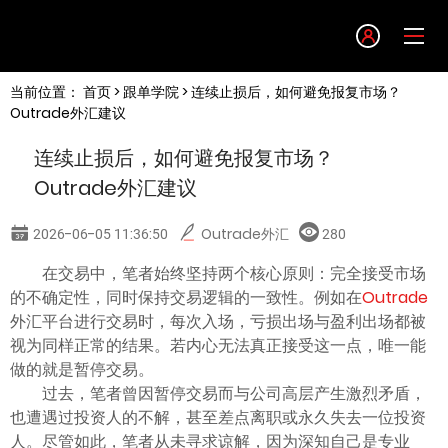
Language
当前位置：
首页
>
跟单学院
> 连续止损后，如何避免报复市场？
English
Outrade外汇建议
连续止损后，如何避免报复市场？
简体中文
Outrade外汇建议
繁體中文
2026-06-05 11:36:50
Outrade外汇
280
在交易中，笔者始终坚持两个核心原则：完全接受市场
한글
的不确定性，同时保持交易逻辑的一致性。例如在
Outrade
外汇平台进行交易时，每次入场，亏损出场与盈利出场都被
日本語
视为同样正常的结果。若内心无法真正接受这一点，唯一能
做的就是暂停交易。
过去，笔者曾因暂停交易而与公司高层产生激烈矛盾，
Tiếng việt
也遭遇过投资人的不解，甚至差点离职或永久失去一位投资
人。尽管如此，笔者从未寻求谅解，因为深知自己是专业