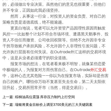
ไทย
的，必须做出专业决策。虽然他们的意见也很重要，但他们
并不专业，正因如此我必须坚持。
然而，从事这一行业，对投资人的资金负责、对自己的
策略负责是道德底线，绝不能逾越。
更直白地说，笔者可以允许资管产品因理性原因而触发
风控——比如整个计划不符合市场环境、遭遇黑天鹅事件、投
资人不信任而撤资、公司收回权限等。但绝不允许因非专业
干扰导致账户承担风险，不允许因个人非理性引发问题，不
允许执行层面有任何失误。在Outrade外汇这样的交易环境
中，这是从业者必须遵守的职业道德。
报复市场的想法，在笔者看来极不明智，就像某些恋爱
中极端的人，为报复对方而伤害自己。在Outrade
外汇交易
中，这种心态尤其危险——你以为在报复市场，实际却是伤害
自己的账户。哪怕你万劫不复甚至失去生命，第二天太阳依
旧升起，交易所照常开市（当然，得是交易日）。
上一篇 : 棕榈油高位震荡 库存压力制约上行空间
下一篇 : 瑞银将黄金目标价上调至3700美元的三大关键因素