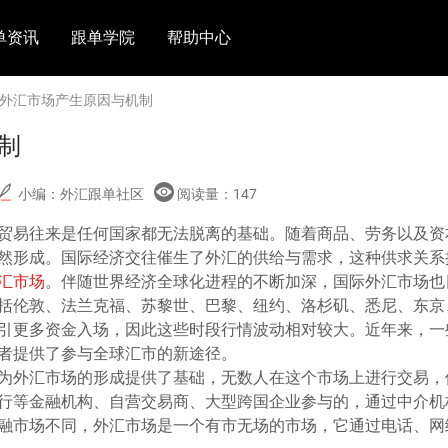
单资讯
跟单学院
帮助中心
 外汇市场产生原因与机制
制
小编：外汇跟单社区
阅读量：
147
贸易往来是任何国家都无法脱离的基础。随着商品、劳务以及资
然形成。国际经济交往催生了外汇的供给与需求，这种供求关系
汇市场
。伴随世界经济全球化进程的不断加深，国际外汇市场也
括伦敦、法兰克福、苏黎世、巴黎、纽约、洛杉矶、悉尼、东京
引更多资金入场，因此这些时段行情波动相对较大。近年来，一
者提供了参与全球汇市的新途径。
为外汇市场的形成提供了基础，无数人在这个市场上进行交易，
行等金融机构、自营交易商、大型跨国企业参与的，通过中介机
融市场不同，外汇市场是一个有市无场的市场，它通过电话、网