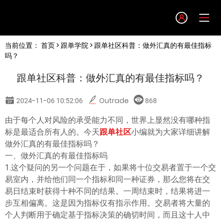
Language
当前位置：
首页
>
跟单学院
> 跟单社区科普：做外汇真的有最佳指标
English
吗？
跟单社区科普：做外汇真的有最佳指标吗？
简体中文
2024-11-06 10:52:06
Outrade
868
繁體中文
由于每个人对风险的承受能力不同，世界上显然没有哪种指
标是最适合所有人的。今天
跟单社区
小编就为大家详细讲解
한글
做外汇真的有最佳指标吗？
一、做外汇真的有最佳指标吗
1.这个疑问的另一个问题在于，如果将十位交易者置于一个交
日本語
易室内，并给他们同一个指标和同一种证券，那么您将在交
易日结束时获得十种不同的结果。一周结束时，结果将进一
Tiếng việt
步互相偏离。这是因为指标仅有指示作用。交易者将大量的
个人判断用于确定基于指标决策的确切时间，而且这十人中