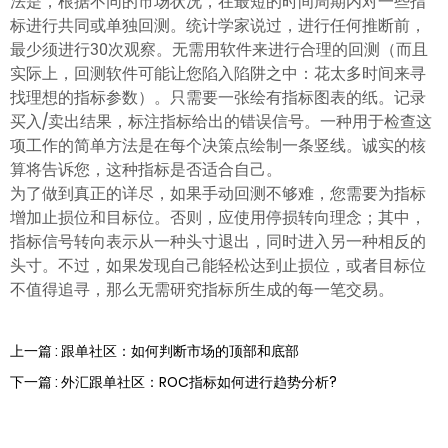
法是，根据不同的市场状况，在最短的时间周期内对一些指
标进行共同或单独回测。统计学家说过，进行任何推断前，
最少须进行30次观察。无需用软件来进行合理的回测（而且
实际上，回测软件可能让您陷入陷阱之中：花太多时间来寻
找理想的指标参数）。只需要一张绘有指标图表的纸。记录
买入/卖出结果，标注指标给出的错误信号。一种用于检查这
项工作的简单方法是在每个决策点绘制一条竖线。诚实的核
算将告诉您，这种指标是否适合自己。
为了做到真正的详尽，如果手动回测不够难，您需要为指标
增加止损位和目标位。否则，应使用停损转向理念；其中，
指标信号转向表示从一种头寸退出，同时进入另一种相反的
头寸。不过，如果发现自己能轻松达到止损位，或者目标位
不值得追寻，那么无需研究指标所生成的每一笔交易。
上一篇 : 跟单社区：如何判断市场的顶部和底部
下一篇 : 外汇跟单社区：ROC指标如何进行趋势分析?