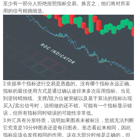
至少有一部分人拒绝按照指标交易。换言之，他们将对所采
ไทย
用的信号精挑细选。
2.依据单个指标进行交易是愚蠢的。没有哪个指标永远正确。
指标的最佳使用方式是通过确认途径来多次应用指标。当见
到逆转蜡烛线、支撑/阻力位被突破以及基于算法的指标出现
买入/卖出信号时，说明做的还不错。可能有一个指标显示错
误，但所有指标同时错误的可能性非常低。
3.外汇具有分形特质，说明如果图表未被标注，您就无法判断
它究竟是10分钟图表还是每日图表。形态看起来相同，因此
指标应该会发挥相同的作用。这在大部分时候是正确的，但