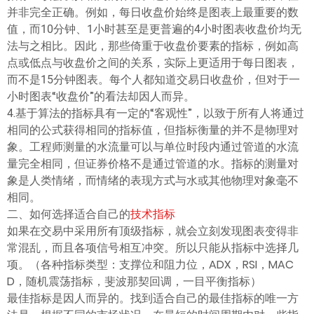
并非完全正确。例如，每日收盘价始终是图表上最重要的数
值，而10分钟、1小时甚至是更普遍的4小时图表收盘价均无
法与之相比。因此，那些倚重于收盘价要素的指标，例如高
点或低点与收盘价之间的关系，实际上更适用于每日图表，
而不是15分钟图表。每个人都知道交易日收盘价，但对于一
小时图表“收盘价”的看法却因人而异。
4.基于算法的指标具有一定的“客观性”，以致于所有人将通过
相同的公式获得相同的指标值，但指标衡量的并不是物理对
象。工程师测量的水流量可以与单位时段内通过管道的水流
量完全相同，但证券价格不是通过管道的水。指标的测量对
象是人类情绪，而情绪的表现方式与水或其他物理对象毫不
相同。
二、如何选择适合自己的
技术指标
如果在交易中采用所有顶级指标，就会立刻发现图表变得非
常混乱，而且各项信号相互冲突。所以只能从指标中选择几
项。（各种指标类型：支撑位和阻力位，ADX，RSI，MAC
D，随机震荡指标，斐波那契回调，一目平衡指标）
最佳指标是因人而异的。找到适合自己的最佳指标的唯一方