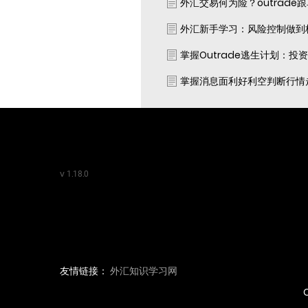
外汇交易何为险？outrade
外汇新手学习：风险控制做到
掌握Outrade逃生计划：投
掌握消息面利好利空判断行情
v
1.18.0
友情链接：
外汇知识学习网