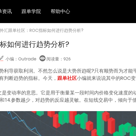
单资讯
跟单学院
帮助中心
 外汇跟单社区：ROC指标如何进行趋势分析?
指标如何进行趋势分析?
小编：Outrade
阅读量：
926
势利导获取利润。不然怎么说是大势所趋呢?只有顺势而为才能
有判断趋势的指标。今天，
跟单社区
小编就来说说其中的ROC
nge，中文是变动率的意思。它是用于衡量某一段时间内价格变化速度
9和14.参数越少，对趋势的反应越灵敏。在短线交易中，倾向于