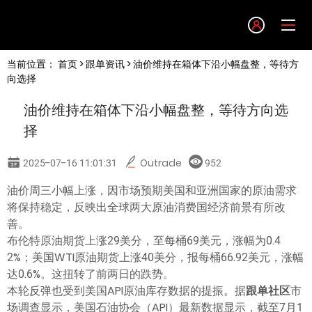
Language
当前位置：
首页
>
跟单资讯
> 油价维持在箱体下沿小幅盘整，等待方
English
向选择
油价维持在箱体下沿小幅盘整，等待方向选
简体中文
择
繁體中文
2025-07-16 11:01:31
Outrade
952
油价周三小幅上涨，因市场预期美国和亚洲国家的原油需求
한글
将保持稳定，反映出全球两大原油消费国经济前景有所改
善。
日本語
布伦特原油期货上涨29美分，至每桶69美元，涨幅为0.4
2%；美国WTI原油期货上涨40美分，报每桶66.92美元，涨幅
达0.6%。这扭转了前两日的跌势。
Tiếng việt
本轮反弹也受到美国API原油库存数据的提振。据
跟单社区
市
场调查显示，美国石油协会（API）最新数据显示，截至7月1