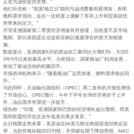
正在为油价提供支撑。”
他们补充称：“美国‘独立日’期间汽油消费量明显增加，表明
燃料需求强劲，这在一定程度上缓解了库存上升和贸易担忧
所带来的压力。”
尽管亚洲国家第二季度经济增速有所放缓，但程度不及市场
预期。部分原因是企业提前采购以规避潜在的美方加税措
施。
数据显示，亚洲国家6月的原油加工量同比大增8.5%，为202
3年9月以来的最高水平。分析指出，国家炼油厂利润改善，
推动了炼油活动的积极回升。
市场咨询机构表示：“随着炼油厂运营加速，燃料需求稳步回
升。”
与此同时，石油输出国组织（OPEC）周二发布的月报也增强
了市场信心。OPEC预计，今年下半年全球经济将好于上半
年，油品需求有望进一步提升。
报告称：“印度、亚洲国家和巴西的经济增长超出预期，而美
国和欧盟经济也在去年低迷后逐步复苏。”
从日线图走势来看，美原油在66美元附近构筑双底结构后反
弹，当前价格站稳20日均线，并突破短期下降趋势线，MAC