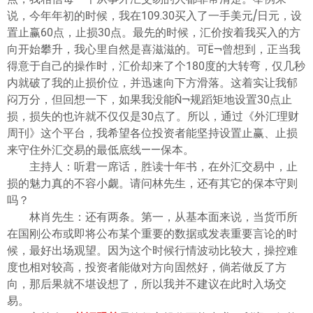
说，今年年初的时候，我在109.30买入了一手美元/日元，设
置止赢60点，止损30点。最先的时候，汇价按着我买入的方
向开始攀升，我心里自然是喜滋滋的。可Ë¬曾想到，正当我
得意于自己的操作时，汇价却来了个180度的大转弯，仅几秒
内就破了我的止损价位，并迅速向下方滑落。这着实让我郁
闷万分，但回想一下，如果我没能Ñ¬规蹈矩地设置30点止
损，损失的也许就不仅仅是30点了。所以，通过《外汇理财
周刊》这个平台，我希望各位投资者能坚持设置止赢、止损
来守住外汇交易的最低底线——保本。
主持人：听君一席话，胜读十年书，在外汇交易中，止
损的魅力真的不容小觑。请问林先生，还有其它的保本守则
吗？
林肖先生：还有两条。第一，从基本面来说，当货币所
在国刚公布或即将公布某个重要的数据或发表重要言论的时
候，最好出场观望。因为这个时候行情波动比较大，操控难
度也相对较高，投资者能做对方向固然好，倘若做反了方
向，那后果就不堪设想了，所以我并不建议在此时入场交
易。