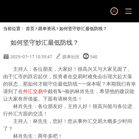
Language
当前位置：
首页
>
跟单资讯
> 如何坚守炒汇最低防线？
English
如何坚守炒汇最低防线？
简体中文
2025-07-17 10:35:47
跟单社区
340
繁體中文
主持人：各位朋友，大家好！很高兴又与大家见面了。
由于汇市的跌宕起伏，投资者在交易时难免会出现大起大落
的状态，那如何才能守住最低防线——保本呢？本期我们有幸
한글
请到了在
外汇交易
中颇有¾¬验的林肖先生，希望他的建议能
让大家有所借鉴。下面有请林先生！
日本語
林肖先生：各位朋友好，主持人好！很高兴能与各位进
行外汇方面的交流！
主持人：林先生，您好！您从事外汇交易大概多少时间
Tiếng việt
了？
林肖先生：两年多吧！