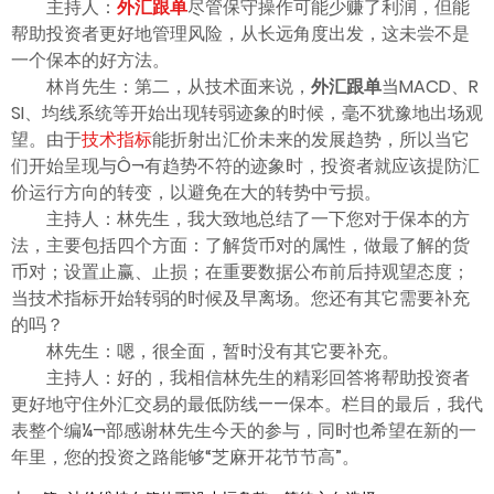
主持人：
外汇跟单
尽管保守操作可能少赚了利润，但能
帮助投资者更好地管理风险，从长远角度出发，这未尝不是
一个保本的好方法。
林肖先生：第二，从技术面来说，
外汇跟单
当MACD、R
SI、均线系统等开始出现转弱迹象的时候，毫不犹豫地出场观
望。由于
技术指标
能折射出汇价未来的发展趋势，所以当它
们开始呈现与Ô¬有趋势不符的迹象时，投资者就应该提防汇
价运行方向的转变，以避免在大的转势中亏损。
主持人：林先生，我大致地总结了一下您对于保本的方
法，主要包括四个方面：了解货币对的属性，做最了解的货
币对；设置止赢、止损；在重要数据公布前后持观望态度；
当技术指标开始转弱的时候及早离场。您还有其它需要补充
的吗？
林先生：嗯，很全面，暂时没有其它要补充。
主持人：好的，我相信林先生的精彩回答将帮助投资者
更好地守住外汇交易的最低防线——保本。栏目的最后，我代
表整个编¼¬部感谢林先生今天的参与，同时也希望在新的一
年里，您的投资之路能够“芝麻开花节节高”。