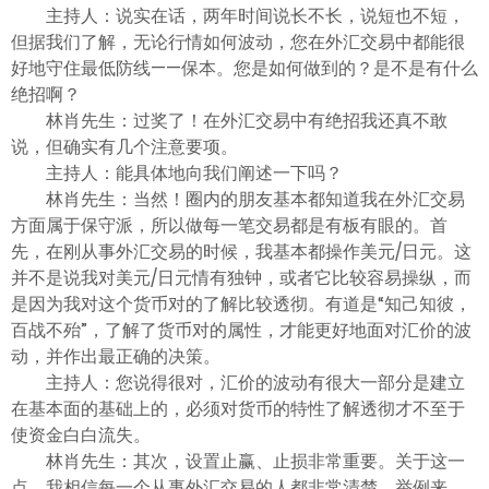
ไทย
主持人：说实在话，两年时间说长不长，说短也不短，
但据我们了解，无论行情如何波动，您在外汇交易中都能很
好地守住最低防线——保本。您是如何做到的？是不是有什么
绝招啊？
林肖先生：过奖了！在外汇交易中有绝招我还真不敢
说，但确实有几个注意要项。
主持人：能具体地向我们阐述一下吗？
林肖先生：当然！圈内的朋友基本都知道我在外汇交易
方面属于保守派，所以做每一笔交易都是有板有眼的。首
先，在刚从事外汇交易的时候，我基本都操作美元/日元。这
并不是说我对美元/日元情有独钟，或者它比较容易操纵，而
是因为我对这个货币对的了解比较透彻。有道是“知己知彼，
百战不殆”，了解了货币对的属性，才能更好地面对汇价的波
动，并作出最正确的决策。
主持人：您说得很对，汇价的波动有很大一部分是建立
在基本面的基础上的，必须对货币的特性了解透彻才不至于
使资金白白流失。
林肖先生：其次，设置止赢、止损非常重要。关于这一
点，我相信每一个从事外汇交易的人都非常清楚。举例来