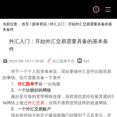
Language
当前位置：
首页
>
跟单资讯
> 外汇入门：开始外汇交易需要具备的基
English
本条件
外汇入门：开始外汇交易需要具备的基本条
简体中文
件
繁體中文
2025-08-18 11:29:00
外汇跟单平台
320
对于一个个人投资者来说，现在要做外汇是件比较容易
한글
的事情。你只需要具备一下条件：
1、
外汇跟单
平台
一台电脑
日本語
2、一个比较好的网络
最好是可靠的宽带网络连接，虽然我也曾经在最普通的5
6k网络上做过
外汇交易
，但我不推荐使用这样的低速网络。
Tiếng việt
3、一个外汇交易账户
现在有些地方的开户最低限额已经降到了几百美元，开