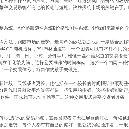
用各种各样不同的方式、系统、策略，通过投机产品价格的波动
每种交易系统都有他的长处与短处。决胜投机市场的关键在于。
易系统。A价格跟随性系统B价格预测性系统。让我们来简单的
均方法，跟随市场的走势。最简单的做法就是找到一条适合的移
CD,随机指标，RSI,布林通道等。一个图表可以有29种不用的
年、月、周、日、小时、分钟等)，难怪一些不谙此道的交易者会
关键在于化繁为简，选择您要操作的时间框架，选择一个由两三种
出一个交易信号，就自信的放手去做把。
易时段、天线或者更长。他包括在一个较长的时间框架中预测整
分割线以及移动平均线等都是一些常用的指标。这些指标能确定
易软件，而您就可以忙其他事了。这种交易形式需要投资者具备
”剥头皮“式的交易系统，需要投资者每天在屏幕前盯盘，价格预
跟踪走势。每个人都有其自己的偏好，但就我的经验来看，一般