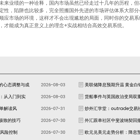
未来业绩的一种诠释，国内市场虽然已经走过十几年的历程，但
定性，陷阱也比较多，完全照搬国外先进的市场评估体系大部分
顺应市场的环境，这样才不会出现尴尬的局面，同时你的交易系
，才能成为真正意义上的理念+实战相结合高效交易系统。
的心态调整与成
2026-08-03
美联储降息预期升温 黄金白
南：从入门到实
2026-08-03
货船事件与英国政治变局双
跟单解读风
2026-07-31
炒外汇学堂：outrade交
极致的技巧
2026-07-30
外汇跟单社区中斐波纳契回
资风险控制
2026-07-30
欧元兑美元走势分析：降息