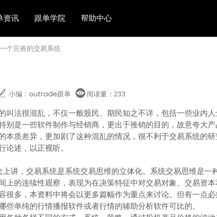
单资讯
跟单学院
帮助中心
 一个完善的交易系统
小编：outrade跟单
阅读量：
233
的叫法很混乱，不仅一般股民、期民知之不详，包括一些业内人
特别是一些软件制作与经销商，更出于推销的目的，故意夸大产
的本质差异，更加剧了这种混乱的情况，很不利于交易系统的研
行论述，以正视听。
念上讲，交易系统是系统交易思维的立体化。系统交易思维是一
间上的连续性观察，表现为在决策特征中对交易对象、交易资本
容很多，本资料中将会以更多篇幅作为重点来讨论。但有一点必
哪些单纯的行情播报软件或者行情的辅助分析软件可比的。